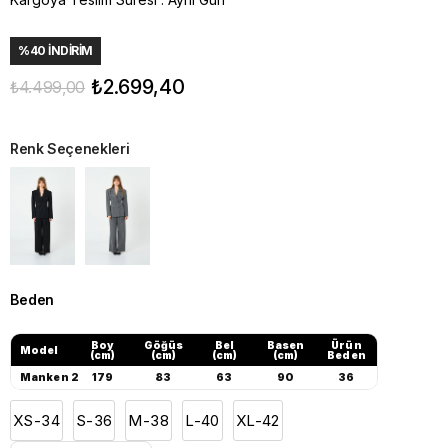
%
40
İNDIRIM
₺2.699,40
₺4.499,00
Renk Seçenekleri
Beden
Boy
Göğüs
Bel
Basen
Ürün
Model
(cm)
(cm)
(cm)
(cm)
Beden
Manken 2
179
83
63
90
36
XS-34
S-36
M-38
L-40
XL-42