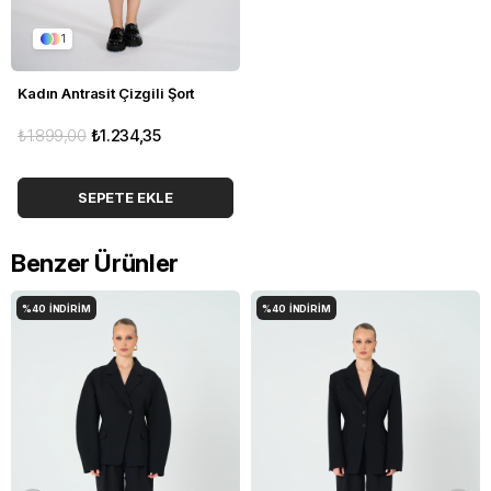
1
Kadın Antrasit Çizgili Şort
₺1.899,00
₺1.234,35
SEPETE EKLE
Benzer Ürünler
%40
İNDIRIM
%40
İNDIRIM