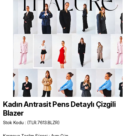
Kadın Antrasit Pens Detaylı Çizgili
Blazer
Stok Kodu
(TLR.7613.BLZR)
Kargoya Teslim Süresi
:
Aynı Gün