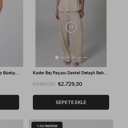
Kadın Siyah Saten Askılı Crop Büstiyer
Kadın Bej Paçası Dantel Detaylı Rahat Pantolon
₺3.899,00
₺2.729,30
SEPETE EKLE
%50
İNDIRIM