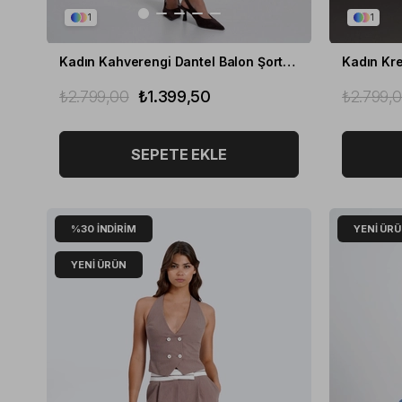
1
1
Kadın Kahverengi Dantel Balon Şort Etek
Kadın Kre
₺2.799,00
₺1.399,50
₺2.799,
SEPETE EKLE
%30
İNDIRIM
YENI ÜR
YENI ÜRÜN