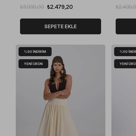
₺3.099,00
₺2.479,20
₺2.499,
SEPETE EKLE
%50
İNDIRIM
%50
İNDI
YENI ÜRÜN
YENI ÜR