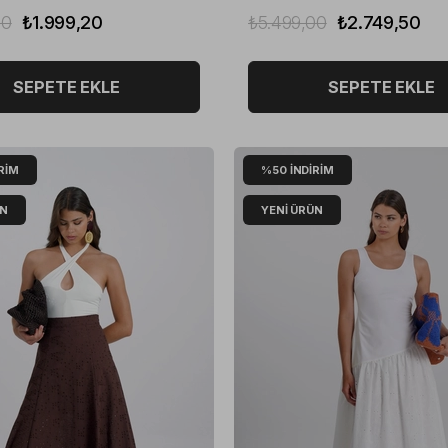
00
₺1.999,20
₺5.499,00
₺2.749,50
SEPETE EKLE
SEPETE EKLE
RIM
%50
İNDIRIM
ÜN
YENI ÜRÜN