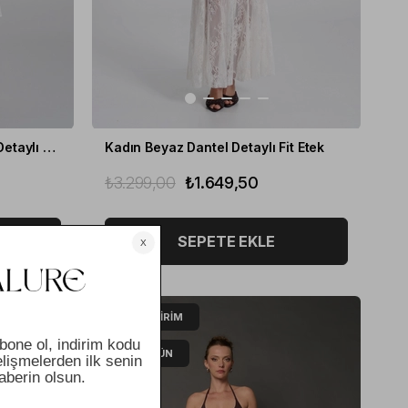
Kadın Beyaz Asimetrik Fisto Detaylı Maxi Elbise
Kadın Beyaz Dantel Detaylı Fit Etek
₺3.299,00
₺1.649,50
SEPETE EKLE
%50
İNDIRIM
YENI ÜRÜN