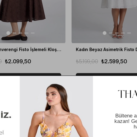
Kadın Kahverengi Fisto İşlemeli Kloş Etek
0
₺2.099,50
₺5.199,00
₺2.599,50
SEPETE EKLE
SEPETE EKLE
RIM
%20
İNDIRIM
ÜN
YENI ÜRÜN