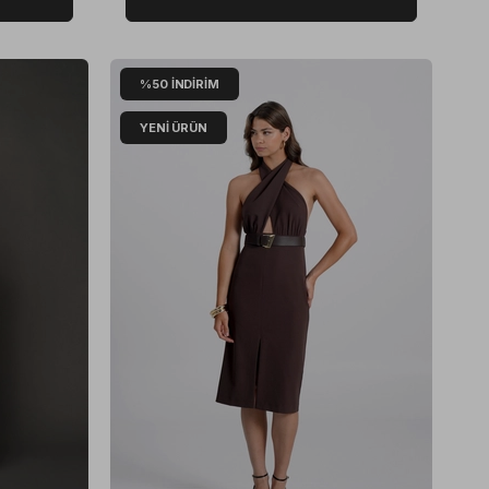
%50
İNDIRIM
YENI ÜRÜN