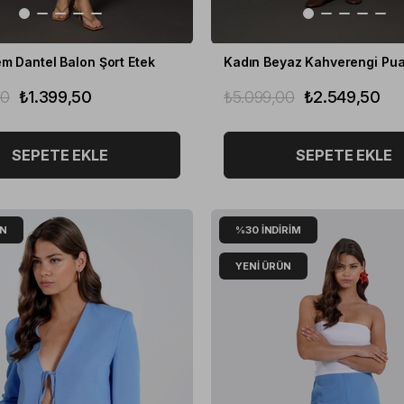
m Dantel Balon Şort Etek
00
₺1.399,50
₺5.099,00
₺2.549,50
SEPETE EKLE
SEPETE EKLE
ÜN
%30
İNDIRIM
YENI ÜRÜN