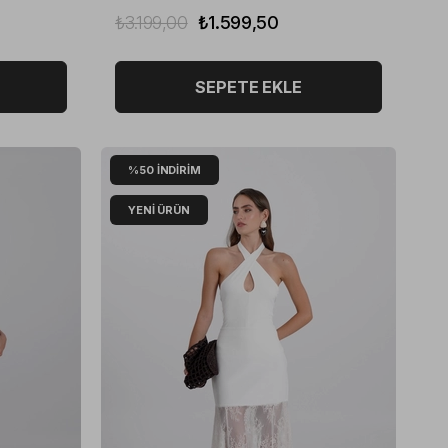
₺3.199,00
₺1.599,50
SEPETE EKLE
%50
İNDIRIM
YENI ÜRÜN