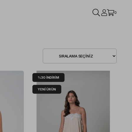
0
%30
İNDIRIM
YENI ÜRÜN