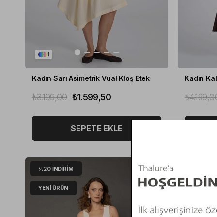
1
Kadın Sarı Asimetrik Vual Kloş Etek
₺3.199,00
₺1.599,50
₺4.199,0
SEPETE EKLE
%20
İNDIRIM
%20
İNDI
YENI ÜRÜN
YENI ÜR