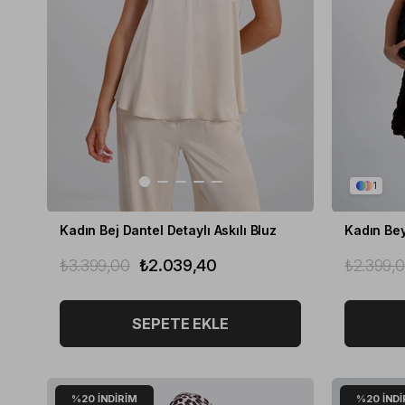
1
Kadın Bej Dantel Detaylı Askılı Bluz
₺3.399,00
₺2.039,40
₺2.399,
SEPETE EKLE
%20
İNDIRIM
%20
İNDI