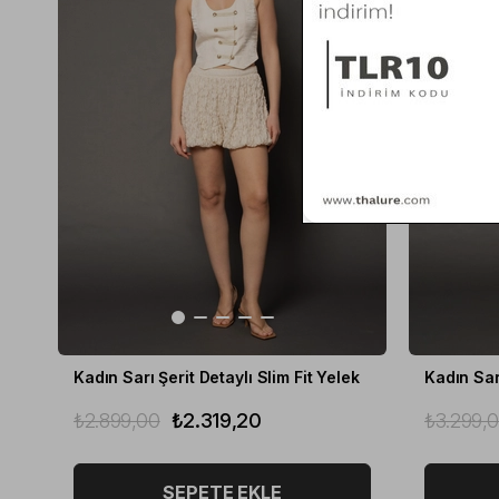
Kadın Sarı Şerit Detaylı Slim Fit Yelek
₺2.899,00
₺2.319,20
₺3.299,
SEPETE EKLE