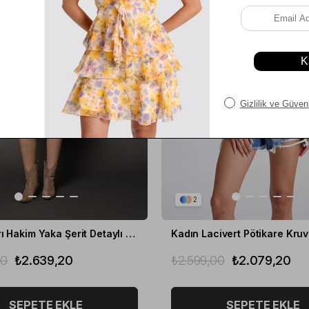
2
Kadın Sarı Hakim Yaka Şerit Detaylı Slim Fit Yelek
00
₺2.639,20
₺2.599,00
₺2.079,20
SEPETE EKLE
SEPETE EKLE