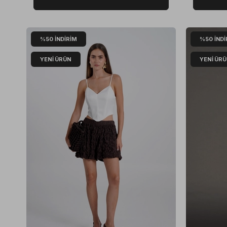
%50
İNDIRIM
%50
İNDI
YENI ÜRÜN
YENI ÜR