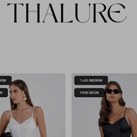
IRIM
%40
İNDIRIM
ÜN
YENI ÜRÜN