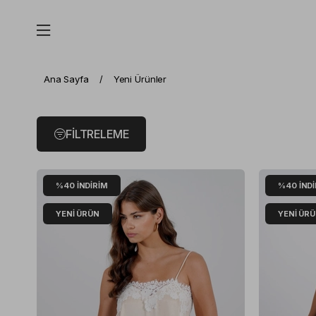
Ana Sayfa
Yeni Ürünler
FILTRELEME
%40
İNDIRIM
%40
İND
YENI ÜRÜN
YENI ÜR