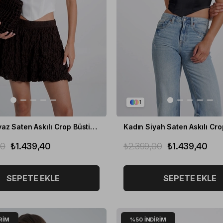
1
Kadın Beyaz Saten Askılı Crop Büstiyer
00
₺1.439,40
₺2.399,00
₺1.439,40
SEPETE EKLE
SEPETE EKLE
RIM
%50
İNDIRIM