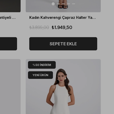
Kadın Beyaz Kahverengi Puantiyeli Askılı Elbise
Kadın Kahverengi Çapraz Halter Yaka Midi Elbise
₺3.899,00
₺1.949,50
SEPETE EKLE
%50
İNDIRIM
YENI ÜRÜN