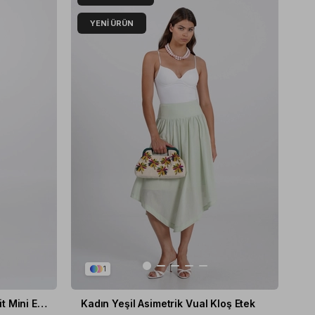
YENI ÜRÜN
1
Kadın Beyaz Dantel Detaylı Fit Mini Elbise
Kadın Yeşil Asimetrik Vual Kloş Etek