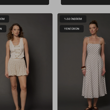
RIM
%50
İNDIRIM
ÜN
YENI ÜRÜN