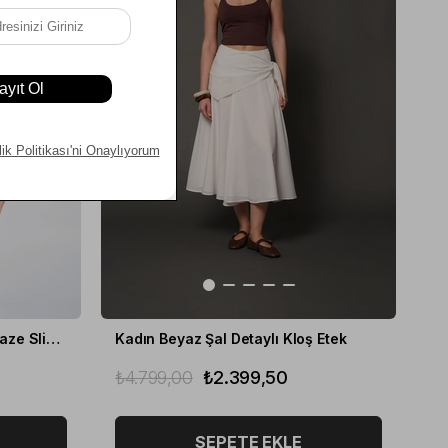
Kadın Lacivert Pötikare Kruvaze Slim Fit Yelek
Kadın Beyaz Şal Detaylı Kloş Etek
₺4.799,00
₺2.399,50
SEPETE EKLE