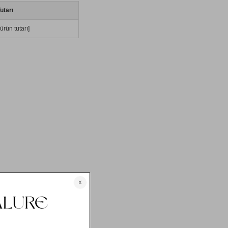
utarı
ürün tutarı]
şekli ile teslimata ilişkin