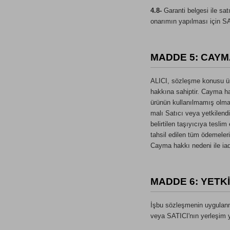
4.8-
Garanti belgesi ile sat
onarımın yapılması için SAT
MADDE 5: CAYM
ALICI, sözleşme konusu ürü
hakkına sahiptir. Cayma ha
ürünün kullanılmamış olması 
malı Satıcı veya yetkilendi
belirtilen taşıyıcıya teslim
tahsil edilen tüm ödemeler
Cayma hakkı nedeni ile iad
MADDE 6: YETK
İşbu sözleşmenin uygulanma
veya SATICI'nın yerleşim y