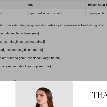
Adet
Toplam Ürün T
i]
[Sipariş edilen ürün adedi]
[Sipariş edilen 
tarı, marka/modeli, rengi ve satış bedeli sipariş esnasında belirtildiği gibidir.
nasında seçilen ödeme şekli]
esnasında girilen teslimat adresi]
ariş esnasında girilen alıcı adı]
oplam tutarına göre hesaplanan kargo ücreti]
pariş esnasında oluşan toplam tutar]
EL HÜKÜMLER
rnet sitesinde sözleşme konusu ürünün temel nitelikleri, satış fiyatı ve ödeme 
ahibi olduğunu ve elektronik ortamda gerekli teyidi verdiğini beyan eder.