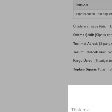
Ürün Adı
[Sipariş edilen ürün bilgiler
Ürünlerin cinsi ve türü, mik
Ödeme Şekli:
[Sipariş es
Teslimat Adresi:
[Sipariş 
Teslim Edilecek Kişi:
[Sip
Kargo Ücreti:
[Siparişin t
Toplam Sipariş Tutarı:
[Si
MADDE 4: GEN
4.1-
ALICI, thalure.com inte
ön bilgileri okuyup bilgi s