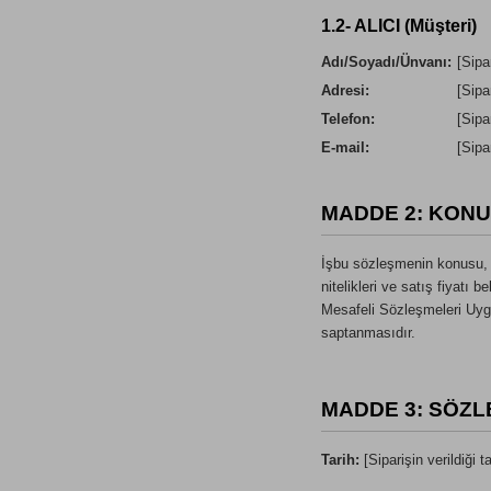
1.2- ALICI (Müşteri)
Adı/Soyadı/Ünvanı:
[Sipar
Adresi:
[Sipar
Telefon:
[Sipar
E-mail:
[Sipar
MADDE 2: KONU
İşbu sözleşmenin konusu, A
nitelikleri ve satış fiyatı 
Mesafeli Sözleşmeleri Uyg
saptanmasıdır.
MADDE 3: SÖZL
Tarih:
[Siparişin verildiği ta