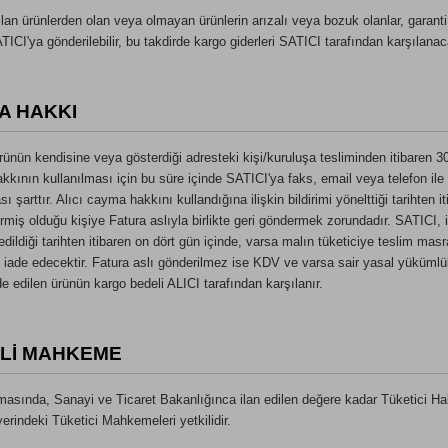
ılan ürünlerden olan veya olmayan ürünlerin arızalı veya bozuk olanlar, garanti 
ICI'ya gönderilebilir, bu takdirde kargo giderleri SATICI tarafından karşılanaca
A HAKKI
nün kendisine veya gösterdiği adresteki kişi/kuruluşa tesliminden itibaren 
kkının kullanılması için bu süre içinde SATICI'ya faks, email veya telefon ile
şarttır. Alıcı cayma hakkını kullandığına ilişkin bildirimi yönelttiği tarihten i
rmiş olduğu kişiye Fatura aslıyla birlikte geri göndermek zorundadır. SATICI, i
 edildiği tarihten itibaren on dört gün içinde, varsa malın tüketiciye teslim mas
i iade edecektir. Fatura aslı gönderilmez ise KDV ve varsa sair yasal yükümlü
e edilen ürünün kargo bedeli ALICI tarafından karşılanır.
İLİ MAHKEME
sında, Sanayi ve Ticaret Bakanlığınca ilan edilen değere kadar Tüketici Hak
erindeki Tüketici Mahkemeleri yetkilidir.