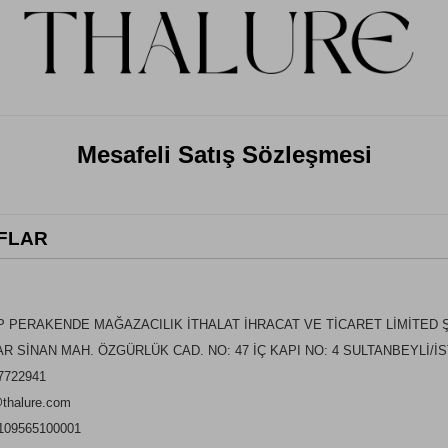
Mesafeli Satış Sözleşmesi
AFLAR
 PERAKENDE MAĞAZACILIK İTHALAT İHRACAT VE TİCARET LİMİTED 
R SİNAN MAH. ÖZGÜRLÜK CAD. NO: 47 İÇ KAPI NO: 4 SULTANBEYLİ/İ
7722941
@thalure.com
109565100001