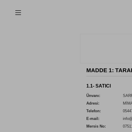
MADDE 1: TAR
1.1- SATICI
Ünvanı:
SARP
Adresi:
MİMA
Telefon:
0544
E-mail:
info
Mersis No:
0751