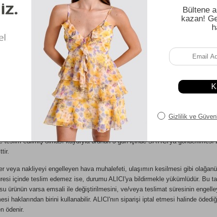
sipariş onaylandıktan sonra en geç 7 iş günü içinde ALICI'nın yerleşim yerin
er içinde açıklanan süre içinde ALICI veya gösterdiği adresteki kişi/kuruluşa tes
ALICI'dan başka bir kişi/kuruluşa teslim edilecek ise, teslim edilecek kişi/ku
umlu tutulamaz.
 ürünün sağlam, eksiksiz, siparişte belirtilen niteliklere uygun ve varsa gar
mesinden sorumludur.
 teslimatı için işbu sözleşmenin onaylanmış olması ve bedelinin ALICI'nın te
rhangi bir nedenle ürün bedeli ödenmez veya banka kayıtlarında iptal edilir is
kabul edilir.
ra ALICI'ya ait kredi kartının ALICI'nın kusurundan kaynaklanmayan bir şekild
olarak kullanılması nedeni ile ilgili banka veya finans kuruluşun ürün bedel
ne teslim edilmiş olması kaydıyla ürünün 3 gün içinde SATICI'ya gönderilmesi 
tir.
 veya nakliyeyi engelleyen hava muhalefeti, ulaşımın kesilmesi gibi olağanü
si içinde teslim edemez ise, durumu ALICI'ya bildirmekle yükümlüdür. Bu takd
u ürünün varsa emsali ile değiştirilmesini, ve/veya teslimat süresinin engell
i haklarından birini kullanabilir. ALICI'nın siparişi iptal etmesi halinde ödediğ
n ödenir.