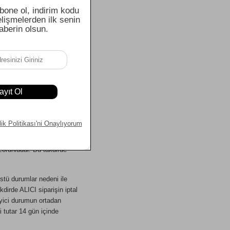
in uzaklığına bağlı olarak
lim edilir.
ruluşun teslimatı kabul
anti belgeleri ve kullanım
rcih ettiği ödeme şekli ile
e, SATICI ürünün teslimi
e yetkisiz kişilerce
ini SATICI'ya ödememesi
zorunludur. Bu takdirde
stü durumlar nedeni ile
irde ALICI siparişin iptal
eyici durumun ortadan
i tutar 14 gün içinde