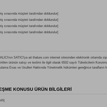
iş sırasında müşteri tarafından doldurulur]
iş sırasında müşteri tarafından doldurulur]
iş sırasında müşteri tarafından doldurulur]
iş sırasında müşteri tarafından doldurulur]
LICI'nın SATICI'ya ait thalure.com internet sitesinden elektronik ortamda sipa
belirtilen ürünün satışı ve teslimi ile ilgili olarak 6502 sayılı Tüketicilerin Ko
ulama Esas ve Usulleri Hakkında Yönetmelik hükümleri gereğince tarafların h
EŞME KONUSU ÜRÜN BİLGİLERİ
rih]