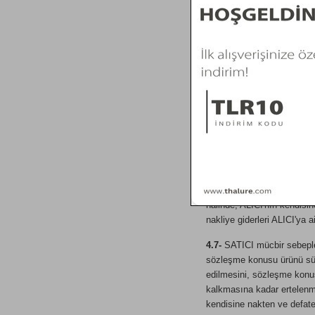
4.2-
Sözleşme konusu ürün, 
internet sitesinde ön bilgil
4.3-
Sözleşme konusu ürün, 
etmemesinden SATICI sor
4.4-
SATICI, sözleşme konusu
kılavuzları ile teslim edil
4.5-
Sözleşme konusu ürünün
ödenmiş olması şarttır. He
yükümlülüğünden kurtulmuş 
4.6-
Ürünün tesliminden son
haksız veya hukuka aykırı 
halinde, ALICI'nın kendisi
nakliye giderleri ALICI'ya ait
4.7-
SATICI mücbir sebepler
sözleşme konusu ürünü süre
edilmesini, sözleşme konus
kalkmasına kadar ertelenmes
kendisine nakten ve defate