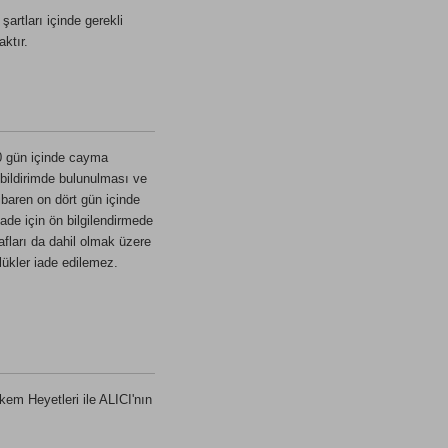
şartları içinde gerekli
ktır.
30 gün içinde cayma
 bildirimde bulunulması ve
tibaren on dört gün içinde
ade için ön bilgilendirmede
rafları da dahil olmak üzere
lükler iade edilemez.
em Heyetleri ile ALICI'nın