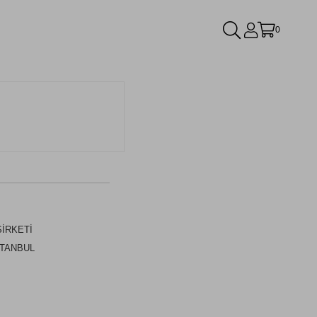
0
ŞİRKETİ
STANBUL