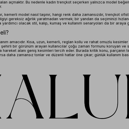
 alan açmaktır. Bu nedenle kadın trençkot seçerken yalnızca model beğenis
r.
r, kemerli model nasıl taşınır, hangi renk daha zamansızdır, trençkot ofist
bilgiyi gereksiz ağırlık yaratmadan vermek; bir yandan da seçiminizi hızl
a yardımcı olacak stil, kalıp, kumaş ve kullanım senaryoları da bir araya g
eli?
anım amacıdır. Kısa, uzun, kemerli, reglan kollu ve rahat omuzlu kesimler 
plu ve şehirli bir görünüm arayan kullanıcılar çoğu zaman formunu koruyan v
hareket alanı geniş kesimleri tercih eder. Burada kritik konu, parçanın t
rsa daha zamansız tonlar ve düzenli hatlar öne çıkar; günlük kullanım bas
 reglan kol, kapama yapısı, omuz düşüşü ve boy dengesi gibi teknik unsurla
 silüet verirken, akışkan dokular daha yumuşak ve doğal bir görünüm sağla
an çıkarıp terzilik etkisi kazandırır. Bu yüzden yalnızca renk ya da model
erlendirilmelidir. İyi seçilmiş bir kadın trençkot, fotoğrafta değil kulla
klı ruhlara hitap eden seçenekler sunmasıdır. Kısa trençkot, uzun kemerli tr
olaylaştıran sağlam bir temel sağlar. Siyah, lacivert, antrasit veya kahver
ırmızı, ekose ya da çizgili yüzeyler ise görünümü daha karakterli hâle get
güzel görünmesine değil; mevcut ayakkabı, çanta, alt giyim ve dış giyim 
umaşları bu kategorinin stil dilini belirleyen ana unsurlar arasında yer al