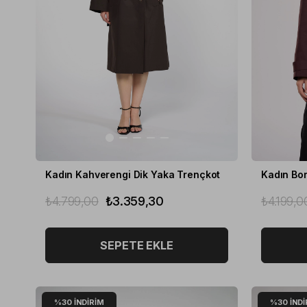
Kadın Kahverengi Dik Yaka Trençkot
Kadın Bor
₺4.799,00
₺3.359,30
₺4.199,0
SEPETE EKLE
%30
İNDIRIM
%30
İNDI