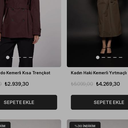
do Kemerli Kısa Trençkot
0
₺2.939,30
₺6.099,00
₺4.269,30
SEPETE EKLE
SEPETE EKLE
RIM
%30
İNDIRIM