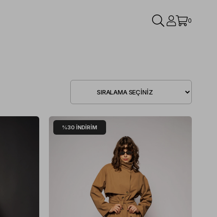
0
%30
İNDIRIM