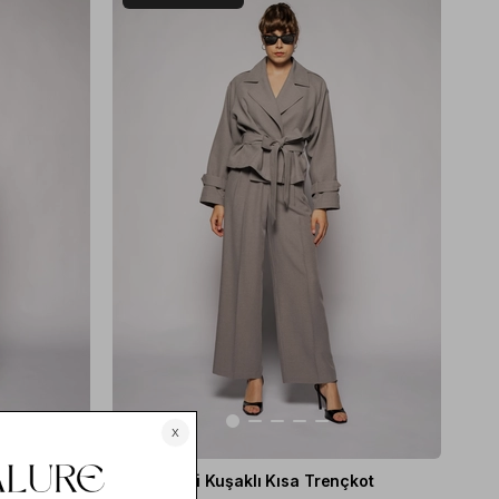
2
Trençkot
Kadın Gri Kuşaklı Kısa Trençkot