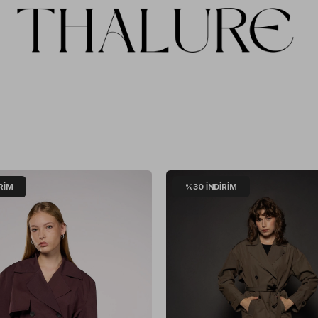
RIM
%30
İNDIRIM