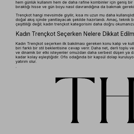
hem günlük kullanım hem de daha rafine kombinler için geniş bir
bıraktığı hisse ve gün boyu nasıl davrandığına da bakmak gereki
Trençkot hangi mevsimde giyilir, kısa mı uzun mu daha kullanışlıdı
doğal akış içinde yanıtlayacak şekilde hazırlandı. Amaç, teknik 
çeşitliliği değil; kadın trençkot kategorisini daha doğru okumanız
Kadın Trençkot Seçerken Nelere Dikkat Edilm
Kadın Trençkot seçerken ilk bakılması gereken konu kalıp ve kull
biri farklı bir stil beklentisine cevap verir. Daha net, derli to
ve dinamik bir etki isteyenler omuzdan daha serbest düşen ya da 
kadar kolay eşleştiğidir. Ofis odağında bir kapsül dolap kuruluyo
yatırım olur.
İkinci önemli başlık kumaş ve yapısal detaylardır. Astar, kuşak,
duracağını belirler. Örneğin tok yüzeyli kumaşlar daha güçlü bir
pens veya pile gibi yapısal çizgiler ise görünümü rastgele olmakt
kurulduğu, omuz veya paça oranının bedende nasıl davrandığı da değ
Öne Çıkan Model, Renk ve Doku Seçenekleri
Thalure’da bu kategorinin güçlü tarafı, aynı stil ailesi içinde far
oluştururken, siyah, lacivert ve antrasit tonları kombin kurmayı k
kullanılan ve sezon geçişlerinde güven veren renklerdir. Bordo, k
öne çıkar. Renk seçiminde en doğru yöntem, parçanın tek başına 
Doku tarafında ise tok duran fakat akıcı hareket veren dış giyim k
değil; çoğu zaman görünümün ana omurgasıdır.