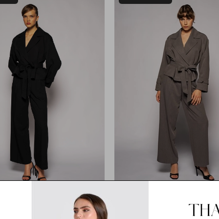
2
ah Kuşaklı Kısa Trençkot
Kadın Antrasit Kuşaklı Kısa 