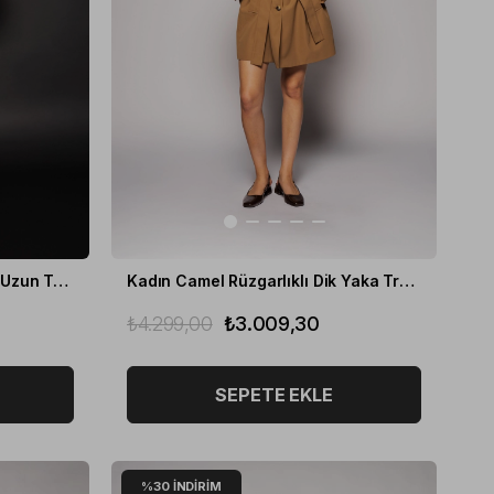
Kadın Haki Kemerli Yırtmaçlı Uzun Trençkot
Kadın Camel Rüzgarlıklı Dik Yaka Trençkot
₺4.299,00
₺3.009,30
SEPETE EKLE
%30
İNDIRIM