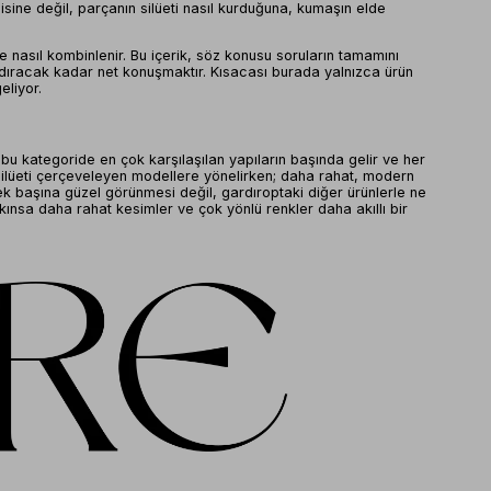
ine değil, parçanın silüeti nasıl kurduğuna, kumaşın elde
e nasıl kombinlenir. Bu içerik, söz konusu soruların tamamını
andıracak kadar net konuşmaktır. Kısacası burada yalnızca ürün
eliyor.
bu kategoride en çok karşılaşılan yapıların başında gelir ve her
e silüeti çerçeveleyen modellere yönelirken; daha rahat, modern
ek başına güzel görünmesi değil, gardıroptaki diğer ürünlerle ne
kınsa daha rahat kesimler ve çok yönlü renkler daha akıllı bir
r, parçanın vitrinde iyi görünmesinden çok üzerinizde nasıl
r. Astar desteği olan ürünlerde döküm daha kontrollü hissedilir;
 seçmek yetmez; dikişlerin nerede konumlandığı, bel hattının nasıl
nımda kendini kanıtlar.
ençkot ve şehir stiline uygun klasik yorumlar bir yelpaze
engi gibi tonlar gardıropta daha çok çalışan, tekrar tekrar
irir ve tek parçayla daha yüksek etki yaratmak isteyenler için
ürünleriyle kuracağı diyaloğa bakmaktır.
ır.Kısacası renk ve doku seçimi, tarzı belirleyen son dokunuş