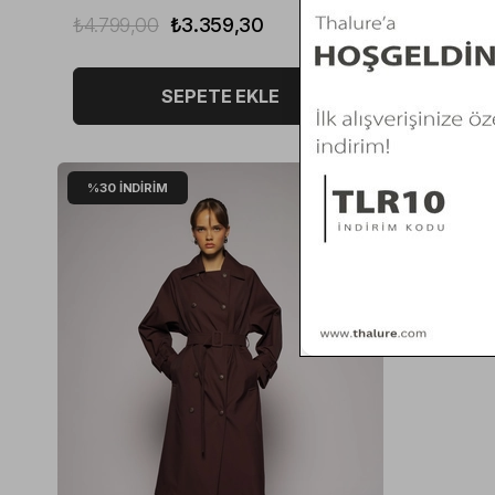
₺4.799,00
₺3.359,30
₺4.499,
SEPETE EKLE
%30
İNDIRIM