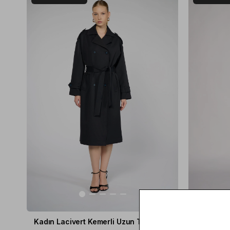
2
Kadın Lacivert Kemerli Uzun Trençkot
Kadın Siy