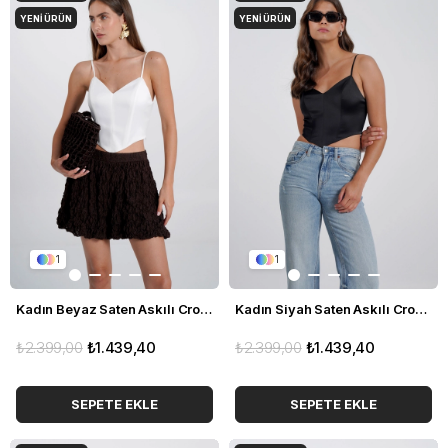
YENI ÜRÜN
YENI ÜRÜN
1
1
Kadın Beyaz Saten Askılı Crop Büstiyer
Kadın Siyah Saten Askılı Crop Büstiyer
₺2.399,00
₺1.439,40
₺2.399,00
₺1.439,40
SEPETE EKLE
SEPETE EKLE