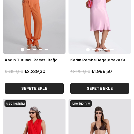
Kadın Turuncu Paçası Bağcık Detaylı Rahat Pantolon
Kadın Pembe Degaje Yaka Sırtı Çapraz Bantlı Midi Saten Elbise
₺3.199,00
₺2.239,30
₺3.999,00
₺1.999,50
SEPETE EKLE
SEPETE EKLE
%30
İNDIRIM
%50
İNDIRIM