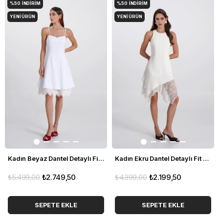
%50
İNDIRIM
%50
İNDIRIM
YENI ÜRÜN
YENI ÜRÜN
Kadın Beyaz Dantel Detaylı Fit Mini Elbise
Kadın Ekru Dantel Detaylı Fit Elbise
₺5.499,00
₺2.749,50
₺4.399,00
₺2.199,50
SEPETE EKLE
SEPETE EKLE