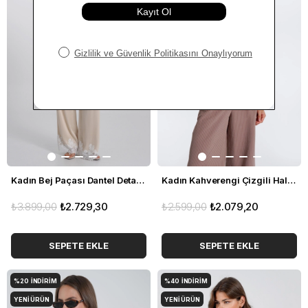
Kadın Bej Paçası Dantel Detaylı Rahat Pantolon
Kadın Kahverengi Çizgili Halter Yaka Kruvaze Yelek
₺3.899,00
₺2.729,30
₺2.599,00
₺2.079,20
SEPETE EKLE
SEPETE EKLE
%20
İNDIRIM
%40
İNDIRIM
YENI ÜRÜN
YENI ÜRÜN