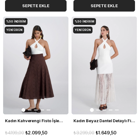
SEPETE EKLE
SEPETE EKLE
%50
İNDIRIM
%50
İNDIRIM
YENI ÜRÜN
YENI ÜRÜN
Kadın Kahverengi Fisto İşlemeli Kloş Etek
Kadın Beyaz Dantel Detaylı Fit Etek
₺4.199,00
₺2.099,50
₺3.299,00
₺1.649,50