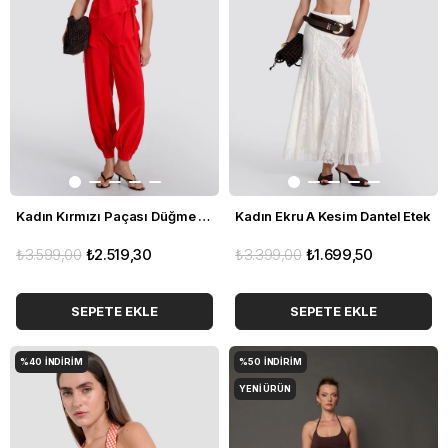
Kadın Kırmızı Paçası Düğme Detaylı Şalvar Pantolon
Kadın Ekru A Kesim Dantel Etek
₺3.599,00
₺2.519,30
₺3.399,00
₺1.699,50
SEPETE EKLE
SEPETE EKLE
%40
İNDIRIM
%50
İNDIRIM
YENI ÜRÜN