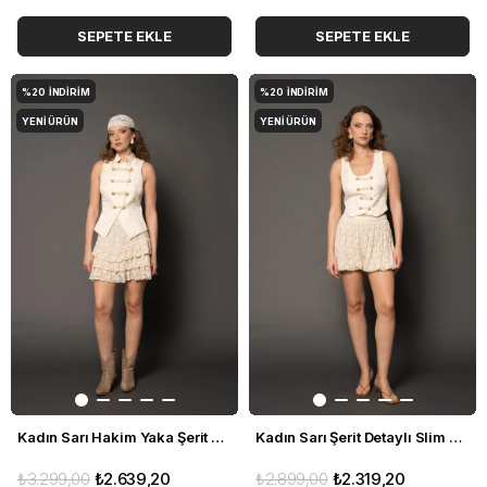
SEPETE EKLE
SEPETE EKLE
%20
İNDIRIM
%20
İNDIRIM
YENI ÜRÜN
YENI ÜRÜN
Kadın Sarı Hakim Yaka Şerit Detaylı Slim Fit Yelek
Kadın Sarı Şerit Detaylı Slim Fit Yelek
₺3.299,00
₺2.639,20
₺2.899,00
₺2.319,20