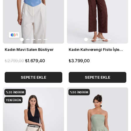
1
Kadın Mavi Saten Büstiyer
Kadın Kahverengi Fisto İşlemeli Pantolon
₺2.799,00
₺1.679,40
₺3.799,00
SEPETE EKLE
SEPETE EKLE
%20
İNDIRIM
%50
İNDIRIM
YENI ÜRÜN