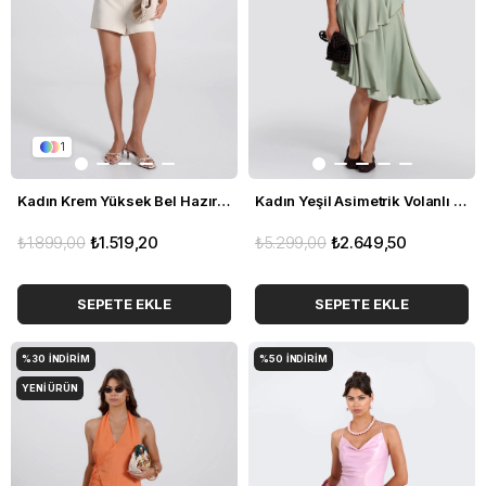
1
Kadın Krem Yüksek Bel Hazır Kemerli Slim Fit Şort
Kadın Yeşil Asimetrik Volanlı Elbise
₺1.899,00
₺1.519,20
₺5.299,00
₺2.649,50
SEPETE EKLE
SEPETE EKLE
%30
İNDIRIM
%50
İNDIRIM
YENI ÜRÜN