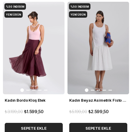
%50
İNDIRIM
%50
İNDIRIM
YENI ÜRÜN
YENI ÜRÜN
Kadın Bordo Kloş Etek
Kadın Beyaz Asimetrik Fisto Detaylı Maxi Elbise
₺3.199,00
₺1.599,50
₺5.199,00
₺2.599,50
SEPETE EKLE
SEPETE EKLE