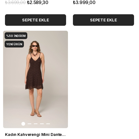
₺3.699,00
₺2.589,30
₺3.999,00
SEPETE EKLE
SEPETE EKLE
%50
İNDIRIM
YENI ÜRÜN
Kadın Kahverengi Mini Dantel Elbise