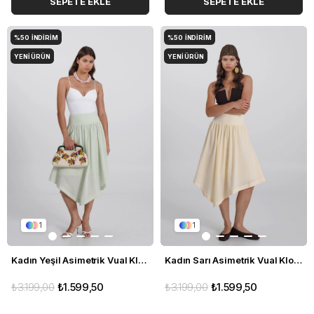
SEPETE EKLE
SEPETE EKLE
%50
İNDIRIM
%50
İNDIRIM
YENI ÜRÜN
YENI ÜRÜN
1
1
Kadın Yeşil Asimetrik Vual Kloş Etek
Kadın Sarı Asimetrik Vual Kloş Etek
₺3.199,00
₺1.599,50
₺3.199,00
₺1.599,50