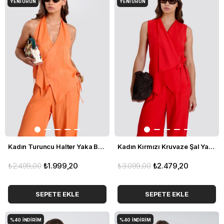
YENI ÜRÜN
YENI ÜRÜN
Kadın Turuncu Halter Yaka Bağcıklı Yelek
Kadın Kırmızı Kruvaze Şal Yaka Yelek
₺2.499,00
₺1.999,20
₺3.099,00
₺2.479,20
SEPETE EKLE
SEPETE EKLE
%40
İNDIRIM
%40
İNDIRIM