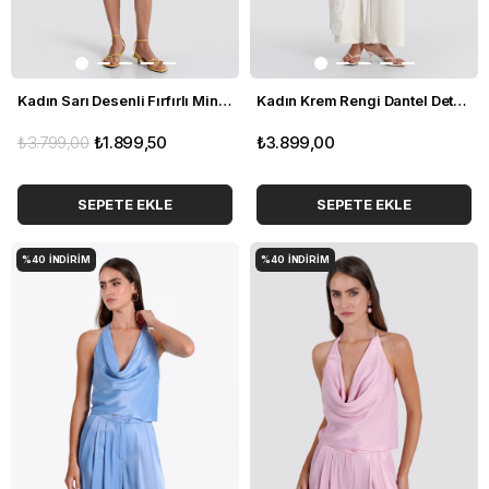
Kadın Sarı Desenli Fırfırlı Mini Şifon Elbise
Kadın Krem Rengi Dantel Detaylı Bol Paça Pantolon
₺3.799,00
₺1.899,50
₺3.899,00
SEPETE EKLE
SEPETE EKLE
%40
İNDIRIM
%40
İNDIRIM