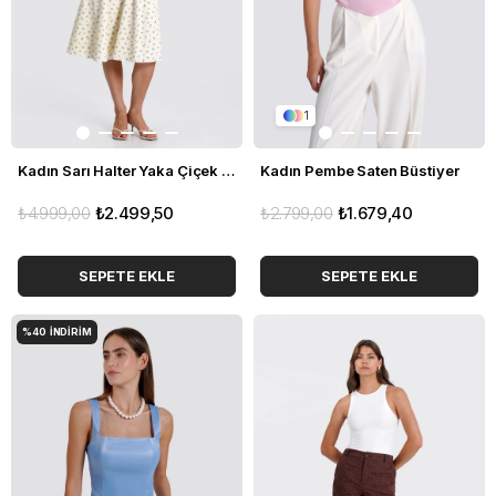
1
Kadın Sarı Halter Yaka Çiçek Desenli Midi Elbise
Kadın Pembe Saten Büstiyer
₺4.999,00
₺2.499,50
₺2.799,00
₺1.679,40
SEPETE EKLE
SEPETE EKLE
%40
İNDIRIM