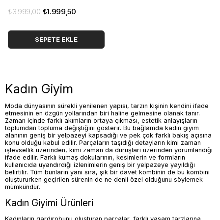
₺3.999,00
₺1.999,50
SEPETE EKLE
Kadın Giyim
Moda dünyasının sürekli yenilenen yapısı, tarzın kişinin kendini ifade
etmesinin en özgün yollarından biri haline gelmesine olanak tanır.
Zaman içinde farklı akımların ortaya çıkması, estetik anlayışların
toplumdan topluma değiştiğini gösterir. Bu bağlamda kadın giyim
alanının geniş bir yelpazeyi kapsadığı ve pek çok farklı bakış açısına
konu olduğu kabul edilir. Parçaların taşıdığı detayların kimi zaman
işlevsellik üzerinden, kimi zaman da duruşları üzerinden yorumlandığı
ifade edilir. Farklı kumaş dokularının, kesimlerin ve formların
kullanıcıda uyandırdığı izlenimlerin geniş bir yelpazeye yayıldığı
belirtilir. Tüm bunların yanı sıra, şık bir davet kombinin de bu kombini
oluştururken geçirilen sürenin de ne denli özel olduğunu söylemek
mümkündür.
Kadın Giyimi Ürünleri
Kadınların gardırobunu oluşturan parçalar, farklı yaşam tarzlarına,