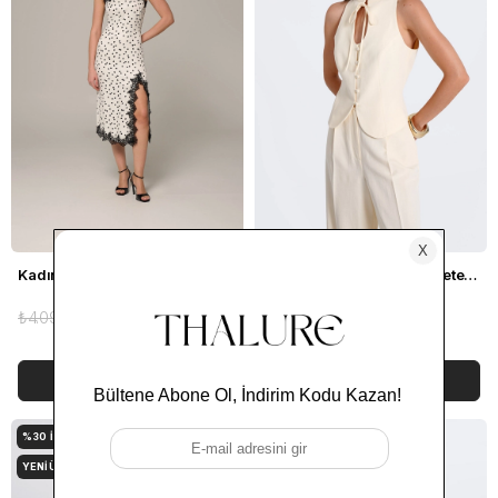
Kadın Beyaz Puantiyeli Dantel Detaylı Halter Yaka Elbise
Kadın Krem Hakim Yaka Keten Yelek
₺4.099,00
₺2.049,50
₺2.799,00
₺2.239,20
SEPETE EKLE
SEPETE EKLE
%30
İNDIRIM
%20
İNDIRIM
YENI ÜRÜN