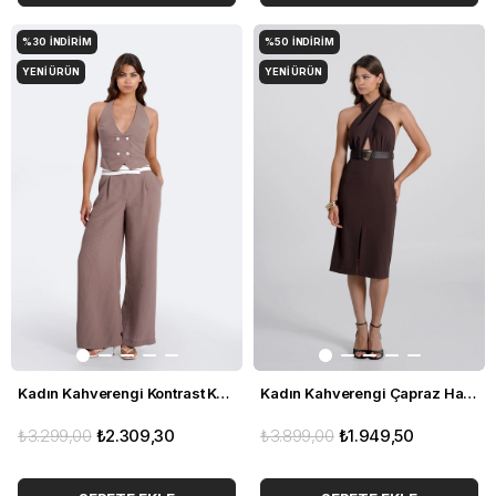
%30
İNDIRIM
%50
İNDIRIM
YENI ÜRÜN
YENI ÜRÜN
Kadın Kahverengi Kontrast Kemerli Çizgili Pantolon
Kadın Kahverengi Çapraz Halter Yaka Midi Elbise
₺3.299,00
₺2.309,30
₺3.899,00
₺1.949,50