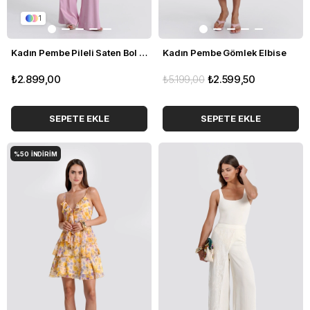
1
Kadın Pembe Pileli Saten Bol Paça pantolon
Kadın Pembe Gömlek Elbise
₺2.899,00
₺5.199,00
₺2.599,50
SEPETE EKLE
SEPETE EKLE
%50
İNDIRIM