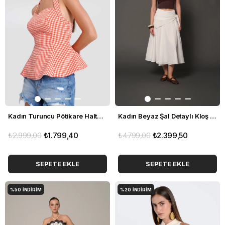
Kadın Turuncu Pötikare Halter Yaka Büstiyer
Kadın Beyaz Şal Detaylı Kloş Etek
₺2.999,00
₺1.799,40
₺4.799,00
₺2.399,50
SEPETE EKLE
SEPETE EKLE
%50
İNDIRIM
%20
İNDIRIM