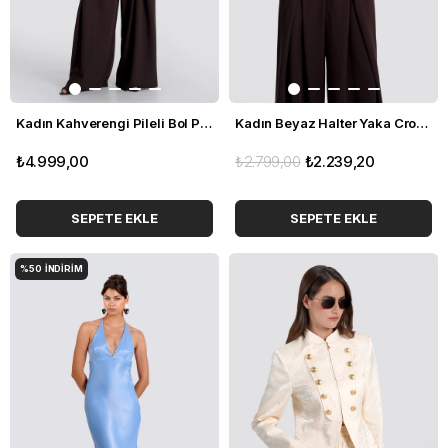
Kadın Kahverengi Pileli Bol Paça Pantolon
Kadın Beyaz Halter Yaka Crop Yelek
₺4.999,00
₺2.799,00
₺2.239,20
SEPETE EKLE
SEPETE EKLE
%50
İNDIRIM