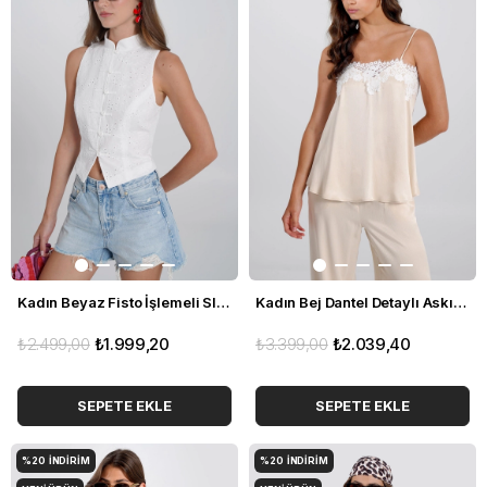
Kadın Beyaz Fisto İşlemeli Slim Fit Yelek
Kadın Bej Dantel Detaylı Askılı Bluz
₺2.499,00
₺1.999,20
₺3.399,00
₺2.039,40
SEPETE EKLE
SEPETE EKLE
%20
İNDIRIM
%20
İNDIRIM