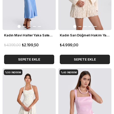
Kadın Mavi Halter Yaka Saten Midi Boy Elbise
Kadın Sarı Düğmeli Hakim Yaka Blazer
₺4.399,00
₺2.199,50
₺4.999,00
SEPETE EKLE
SEPETE EKLE
%50
İNDIRIM
%40
İNDIRIM