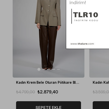
Kadın Krem Bele Oturan Pötikare Blazer
₺4.799,00
₺2.879,40
₺3.599,
SEPETE EKLE