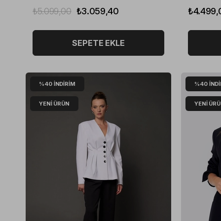
₺5.099,00
₺3.059,40
₺4.499,
SEPETE EKLE
%40
İNDIRIM
%40
İND
YENI ÜRÜN
YENI ÜR