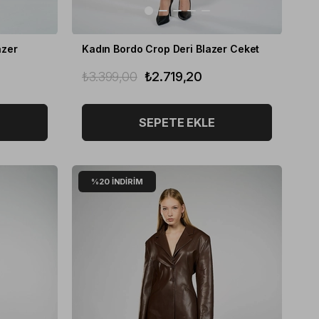
azer
Kadın Bordo Crop Deri Blazer Ceket
₺3.399,00
₺2.719,20
SEPETE EKLE
%20
İNDIRIM