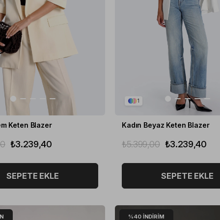
1
em Keten Blazer
Kadın Beyaz Keten Blazer
00
₺3.239,40
₺5.399,00
₺3.239,40
SEPETE EKLE
SEPETE EKLE
ÜN
%40
İNDIRIM