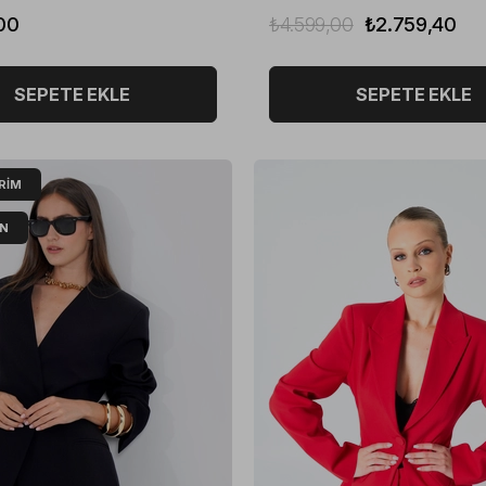
00
₺4.599,00
₺2.759,40
SEPETE EKLE
SEPETE EKLE
IRIM
ÜN