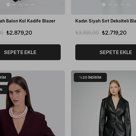
ah Balon Kol Kadife Blazer
Kadın Siyah Sırt Dekolteli Bl
00
₺2.879,20
₺3.399,00
₺2.719,20
SEPETE EKLE
SEPETE EKLE
IRIM
%20
İNDIRIM
ÜN