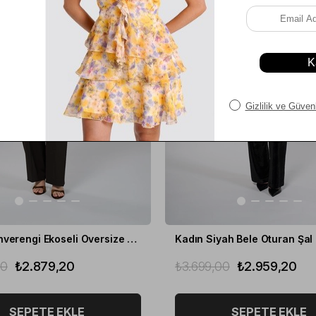
Kadın Kahverengi Ekoseli Oversize Blazer
00
₺2.879,20
₺3.699,00
₺2.959,20
SEPETE EKLE
SEPETE EKLE