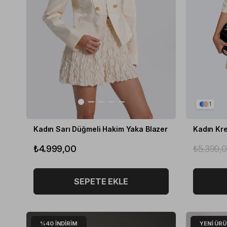
1
Kadın Sarı Düğmeli Hakim Yaka Blazer
Kadın Kr
₺4.999,00
₺5.399,
SEPETE EKLE
%40
İNDIRIM
YENI ÜR