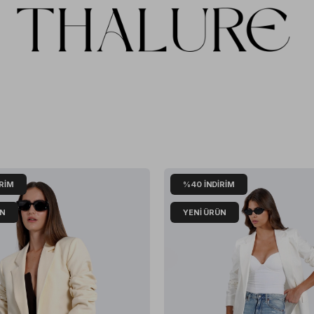
IRIM
%40
İNDIRIM
ÜN
YENI ÜRÜN