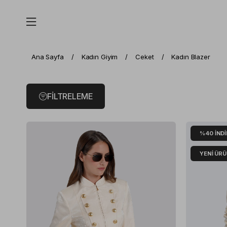
Ana Sayfa
Kadın Giyim
Ceket
Kadın Blazer
FILTRELEME
%40
İND
YENI ÜR