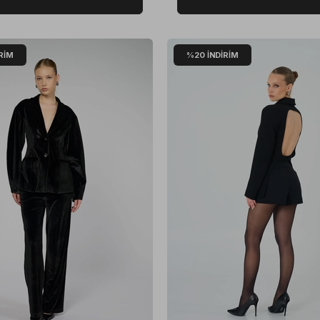
RIM
%20
İNDIRIM