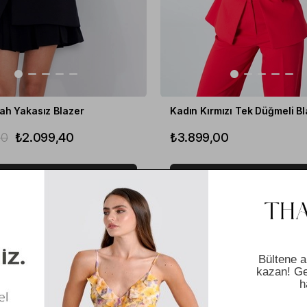
ah Yakasız Blazer
Kadın Kırmızı Tek Düğmeli Bl
00
₺2.099,40
₺3.899,00
SEPETE EKLE
SEPETE EKLE
RIM
%20
İNDIRIM