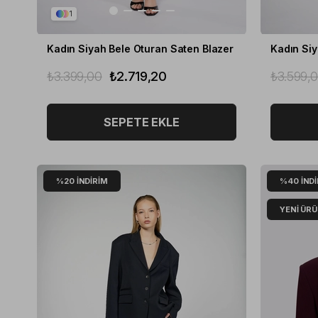
1
Kadın Siyah Bele Oturan Saten Blazer
Kadın Siy
₺3.399,00
₺2.719,20
₺3.599,
SEPETE EKLE
%20
İNDIRIM
%40
İND
YENI ÜR