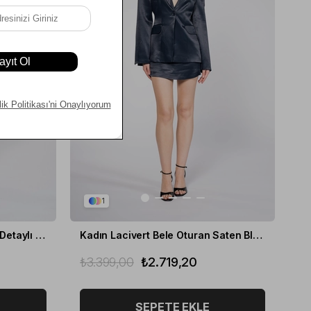
1
Kadın Siyah Bele Oturan Şal Detaylı Kadife Blazer
Kadın Lacivert Bele Oturan Saten Blazer
₺3.399,00
₺2.719,20
SEPETE EKLE