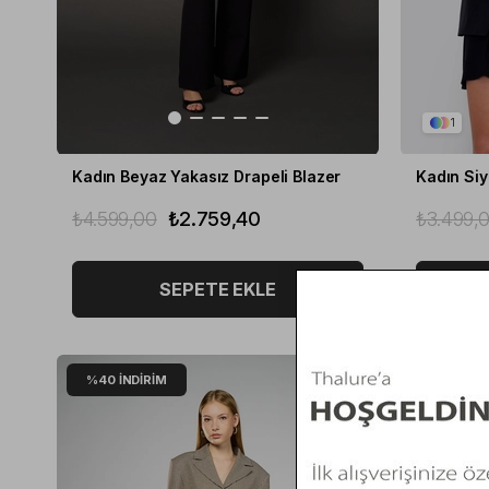
1
Kadın Beyaz Yakasız Drapeli Blazer
Kadın Siy
₺4.599,00
₺2.759,40
₺3.499,
SEPETE EKLE
%40
İNDIRIM
%20
İNDI