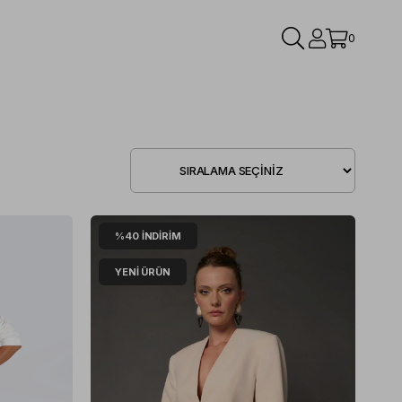
0
%40
İNDIRIM
YENI ÜRÜN