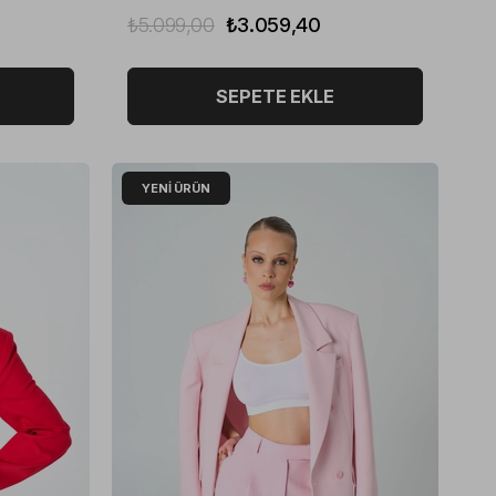
₺5.099,00
₺3.059,40
SEPETE EKLE
YENI ÜRÜN