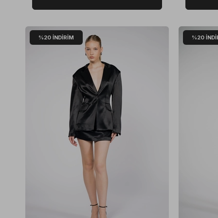
%20
İNDIRIM
%20
İNDI