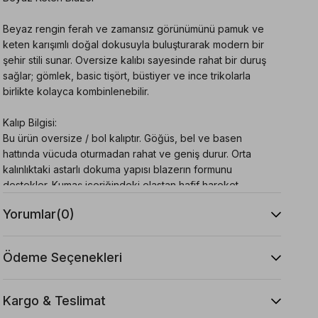
Beyaz rengin ferah ve zamansız görünümünü pamuk ve
keten karışımlı doğal dokusuyla buluşturarak modern bir
şehir stili sunar. Oversize kalıbı sayesinde rahat bir duruş
sağlar; gömlek, basic tişört, büstiyer ve ince trikolarla
birlikte kolayca kombinlenebilir.
Kalıp Bilgisi:
Bu ürün oversize / bol kalıptır. Göğüs, bel ve basen
hattında vücuda oturmadan rahat ve geniş durur. Orta
kalınlıktaki astarlı dokuma yapısı blazerın formunu
destekler. Kumaş içeriğindeki elastan hafif hareket
esnekliği sağlar.
Yorumlar
(0)
Beden Önerisi:
Oversize ve rahat bir görünüm için kendi bedeninizi
Ödeme Seçenekleri
tercih edebilirsiniz. Daha toplu ve vücuda yakın bir duruş
istiyorsanız bir beden küçük tercih edebilirsiniz. Omuz
bölgeniz genişse kendi bedeniniz daha konforlu
Kargo & Teslimat
olacaktır.