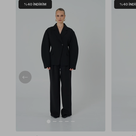
%40
İNDIRIM
%40
İND