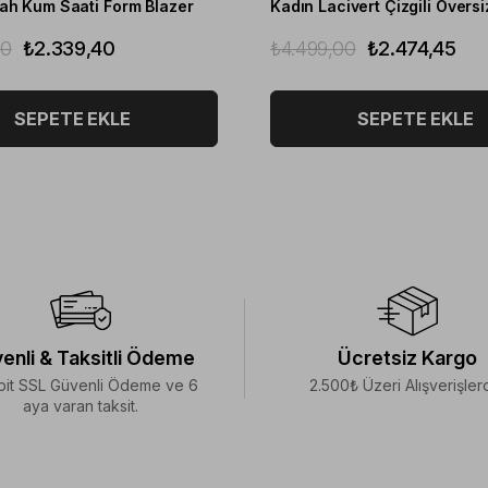
ah Kum Saati Form Blazer
Kadın Lacivert Çizgili Oversi
00
₺2.339,40
₺4.499,00
₺2.474,45
SEPETE EKLE
SEPETE EKLE
enli & Taksitli Ödeme
Ücretsiz Kargo
bit SSL Güvenli Ödeme ve 6
2.500₺ Üzeri Alışverişler
aya varan taksit.