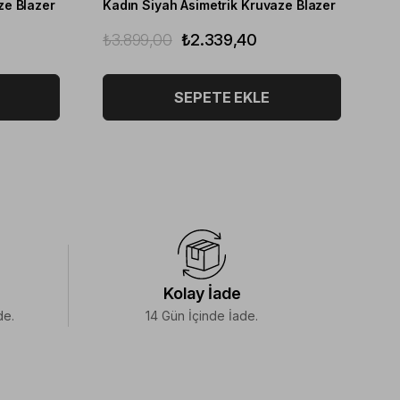
ze Blazer
Kadın Siyah Asimetrik Kruvaze Blazer
₺3.899,00
₺2.339,40
₺3
SEPETE EKLE
Kolay İade
de.
14 Gün İçinde İade.