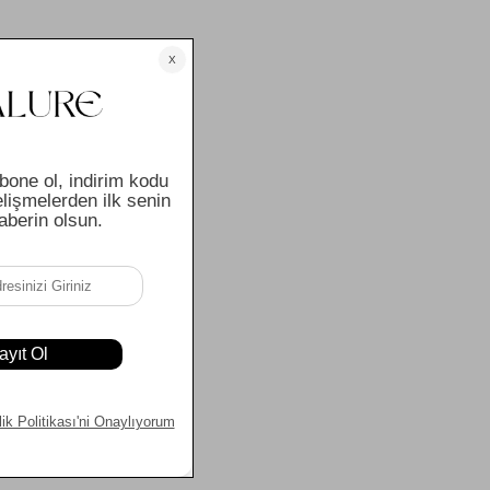
Beden Ölçüleri:
XS: Göğüs 100 cm | Bel — | Basen 104 cm | Arka Orta
Boy 73,5 cm | Kol Boyu 62 cm
S: Göğüs 104 cm | Bel — | Basen 108 cm | Arka Orta Boy
74 cm | Kol Boyu 62,5 cm
M: Göğüs 108 cm | Bel — | Basen 112 cm | Arka Orta Boy
74,5 cm | Kol Boyu 63 cm
L: Göğüs 112 cm | Bel — | Basen 116 cm | Arka Orta Boy
75 cm | Kol Boyu 63,5 cm
XL: Göğüs 116 cm | Bel — | Basen 120 cm | Arka Orta Boy
75,5 cm | Kol Boyu 64 cm
Model Kodu: TLR8013
Not: Ürün ölçüleri düz zeminde ölçülmüştür. Işık ve ekran
farklılıklarından dolayı ürün renginde küçük ton
farklılıkları olabilir.