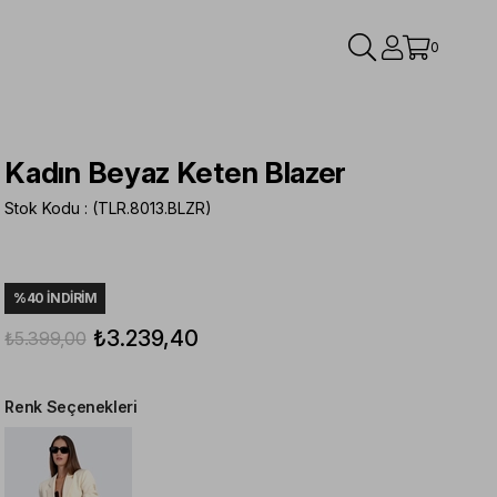
0
Kadın Beyaz Keten Blazer
Stok Kodu
(TLR.8013.BLZR)
%
40
İNDIRIM
₺3.239,40
₺5.399,00
Renk Seçenekleri