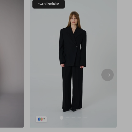
%40
İNDIRIM
2