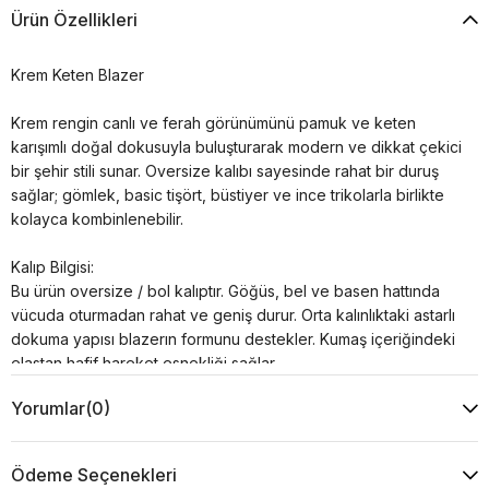
Ürün Özellikleri
Krem Keten Blazer
Krem rengin canlı ve ferah görünümünü pamuk ve keten
karışımlı doğal dokusuyla buluşturarak modern ve dikkat çekici
bir şehir stili sunar. Oversize kalıbı sayesinde rahat bir duruş
sağlar; gömlek, basic tişört, büstiyer ve ince trikolarla birlikte
kolayca kombinlenebilir.
Kalıp Bilgisi:
Bu ürün oversize / bol kalıptır. Göğüs, bel ve basen hattında
vücuda oturmadan rahat ve geniş durur. Orta kalınlıktaki astarlı
dokuma yapısı blazerın formunu destekler. Kumaş içeriğindeki
elastan hafif hareket esnekliği sağlar.
Yorumlar
(0)
Beden Önerisi:
Oversize ve rahat bir görünüm için kendi bedeninizi tercih
edebilirsiniz. Daha toplu ve vücuda yakın bir duruş istiyorsanız
Ödeme Seçenekleri
bir beden küçük tercih edebilirsiniz. Omuz bölgeniz genişse