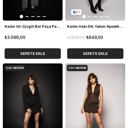
1
Kadın Gri Çizgili Bol Paça Pantolon
Kadın Haki Dik Yakalı Apoletli Kemerli Yelek
₺3.099,00
₺1.899,00
₺949,50
SEPETE EKLE
SEPETE EKLE
%40
İNDIRIM
%50
İNDIRIM