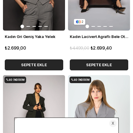
2
Kadın Gri Geniş Yaka Yelek
Kadın Lacivert Agraflı Bele Oturan Blazer
₺2.699,00
₺4.499,00
₺2.699,40
SEPETE EKLE
SEPETE EKLE
%40
İNDIRIM
%40
İNDIRIM