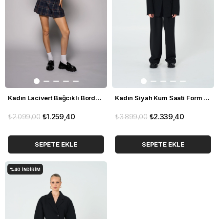
Kadın Lacivert Bağcıklı Bordo Ekoseli Yelek
Kadın Siyah Kum Saati Form Blazer
₺2.099,00
₺1.259,40
₺3.899,00
₺2.339,40
SEPETE EKLE
SEPETE EKLE
%40
İNDIRIM