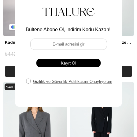
2
2
Kadın Koyu Haki Agraflı Bele Oturan Blazer
Kadın Gri Asimetrik Kruvaze Blazer
₺4.499,00
₺2.699,40
₺3.899,00
₺2.339,40
SEPETE EKLE
SEPETE EKLE
%40
İNDIRIM
%40
İNDIRIM