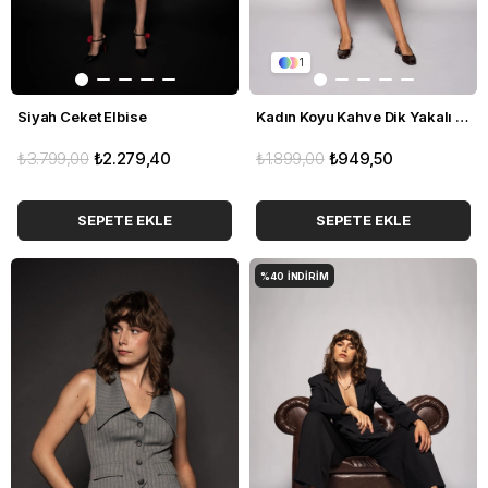
1
Siyah Ceket Elbise
Kadın Koyu Kahve Dik Yakalı Apoletli Kemerli Yelek
₺3.799,00
₺2.279,40
₺1.899,00
₺949,50
SEPETE EKLE
SEPETE EKLE
%40
İNDIRIM