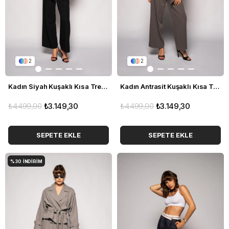
2
2
Kadın Siyah Kuşaklı Kısa Trençkot
Kadın Antrasit Kuşaklı Kısa Trençkot
₺4.499,00
₺3.149,30
₺4.499,00
₺3.149,30
SEPETE EKLE
SEPETE EKLE
%30
İNDIRIM