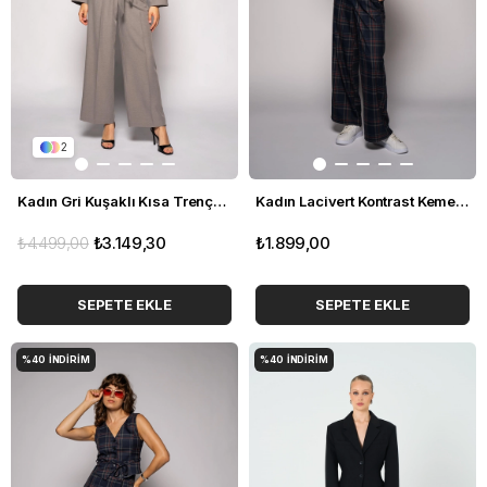
2
Kadın Gri Kuşaklı Kısa Trençkot
Kadın Lacivert Kontrast Kemerli Ekose Pantolon
₺4.499,00
₺3.149,30
₺1.899,00
SEPETE EKLE
SEPETE EKLE
%40
İNDIRIM
%40
İNDIRIM