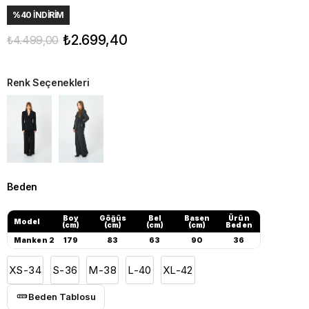
%
40
İNDIRIM
₺2.699,40
₺4.499,00
Renk Seçenekleri
Beden
Boy
Göğüs
Bel
Basen
Ürün
Model
(cm)
(cm)
(cm)
(cm)
Beden
Manken 2
179
83
63
90
36
XS-34
S-36
M-38
L-40
XL-42
Beden Tablosu