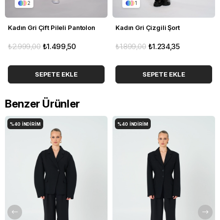
2
1
Kadın Gri Çift Pileli Pantolon
Kadın Gri Çizgili Şort
₺2.999,00
₺1.499,50
₺1.899,00
₺1.234,35
SEPETE EKLE
SEPETE EKLE
Benzer Ürünler
%40
İNDIRIM
%40
İNDIRIM