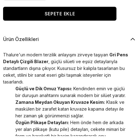
Ürün Özellikleri
Thalure'un modern terzilik anlayışını zirveye taşıyan
Gri Pens
Detaylı Çizgili Blazer
, güçlü silüeti ve eşsiz detaylarıyla
standartların dışına çıkıyor. Kusursuz bir kalıpla tasarlanan bu
ceket, stilini bir sanat eseri gibi taşımak isteyenler için
tasarlandı.
Güçlü ve Dik Omuz Yapısı:
Kendinden emin ve güçlü
bir duruşun anahtarını sunarak modern bir silüet yaratır.
Zamana Meydan Okuyan Kruvaze Kesim:
Klasik ve
maskülen bir zarafet katan kruvaze kapama detayı ile
her zaman şık görünmenizi sağlar.
Özgün Plikaşe Detayları:
Hem önde hem de arkada
yer alan plikaşe (kutu pile) detayları, cekete mimari bir
form ve hareketli bir hacim kazandırarak onu