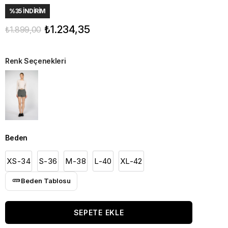
%
35
İNDIRIM
₺1.234,35
₺1.899,00
Renk Seçenekleri
Beden
XS-34
S-36
M-38
L-40
XL-42
Beden Tablosu