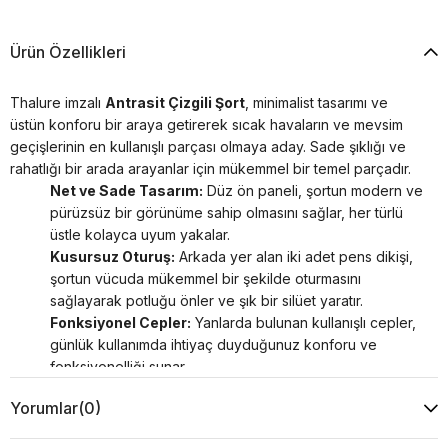
Ürün Özellikleri
Thalure imzalı
Antrasit Çizgili Şort
, minimalist tasarımı ve
üstün konforu bir araya getirerek sıcak havaların ve mevsim
geçişlerinin en kullanışlı parçası olmaya aday. Sade şıklığı ve
rahatlığı bir arada arayanlar için mükemmel bir temel parçadır.
Net ve Sade Tasarım:
Düz ön paneli, şortun modern ve
pürüzsüz bir görünüme sahip olmasını sağlar, her türlü
üstle kolayca uyum yakalar.
Kusursuz Oturuş:
Arkada yer alan iki adet pens dikişi,
şortun vücuda mükemmel bir şekilde oturmasını
sağlayarak potluğu önler ve şık bir silüet yaratır.
Fonksiyonel Cepler:
Yanlarda bulunan kullanışlı cepler,
günlük kullanımda ihtiyaç duyduğunuz konforu ve
fonksiyonelliği sunar.
Sofistike Renk ve Desen:
Antrasit zemin üzerindeki
Yorumlar
(0)
ince çizgiler, şorta hem spor hem de klasik kombinlere
uyum sağlayacak sofistike bir karakter kazandırır.