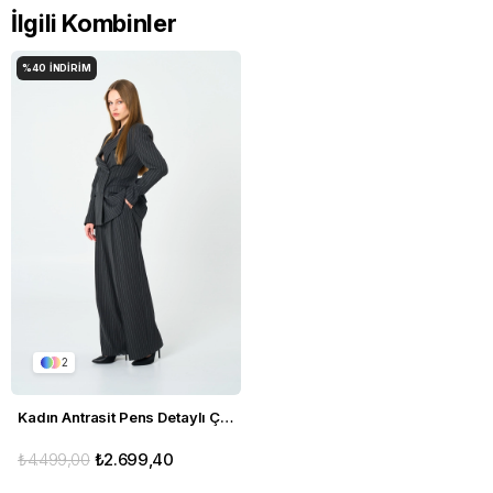
İlgili Kombinler
%40
İNDIRIM
2
Kadın Antrasit Pens Detaylı Çizgili Blazer
₺4.499,00
₺2.699,40