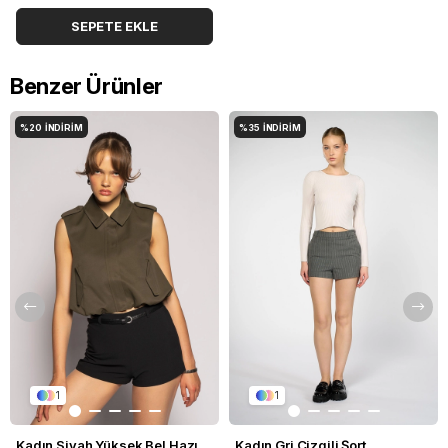
SEPETE EKLE
Benzer Ürünler
%20
İNDIRIM
%35
İNDIRIM
1
1
Kadın Siyah Yüksek Bel Hazır Kemerli Slim Fit Şort
Kadın Gri Çizgili Şort