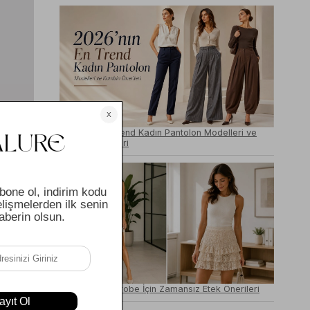
2026’nın En Trend Kadın Pantolon Modelleri ve
Kombin Önerileri
ığı 
ş 
 form 
le 
Capsule Wardrobe İçin Zamansız Etek Önerileri