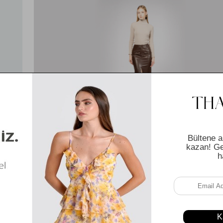
Uzun Etek Nasıl Kombinlenir?
Mart 13, 2026
 edilen 
Moda dünyasında uzun eteklerin yerini her zaman koruması sağlad
 hem de 
hareket özgürlüğünden kaynaklanabilir. Her sezon yenilenen kuma
e grinin 
teknolojileri sayesinde bu parçalar çok daha dökümlü ve estetik bir
rsiniz. 
kazanır. Kadınlar kendilerini hem rahat hem de son derece zarif 
hissettikleri için bu modellere yönelmeyi seçebilirler. Tek bir parça i
bütünsel bir görünüm elde etme imkanı kombin sürecini oldukça 