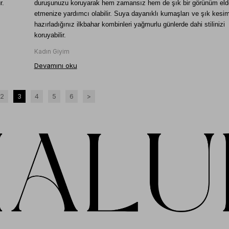
r. 
duruşunuzu koruyarak hem zamansız hem de şık bir görünüm elde
etmenize yardımcı olabilir. Suya dayanıklı kumaşları ve şık kesiml
hazırladığınız ilkbahar kombinleri yağmurlu günlerde dahi stilinizi 
koruyabilir. 
Kadın Giyim
Devamını oku
2
3
4
5
6
>