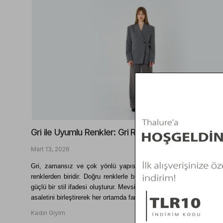
Gri ile Uyumlu Renkler: Gri Renk Kombinleri
Mart 13, 2026
Gri, zamansız ve çok yönlü yapısıyla kombinlerde en sık tercih
renklerden biridir. Doğru renklerle bir araya geldiğinde hem sade
güçlü bir stil ifadesi oluşturur. Mevsimin ruhuna uygun açık tonlar il
asaletini birleştirerek her ortamda fark edilen görünümler oluşturabili
Kadın Giyim