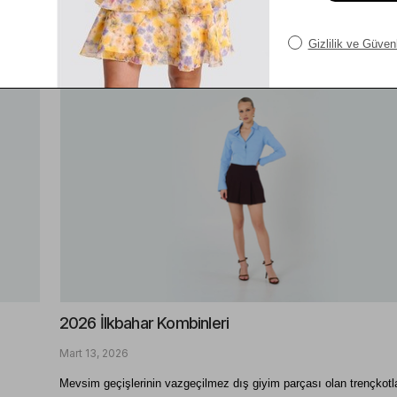
hızlandırabilir. 
Kadın Giyim
Devamını oku
2026 İlkbahar Kombinleri
Mart 13, 2026
Mevsim geçişlerinin vazgeçilmez dış giyim parçası olan trençkotlar