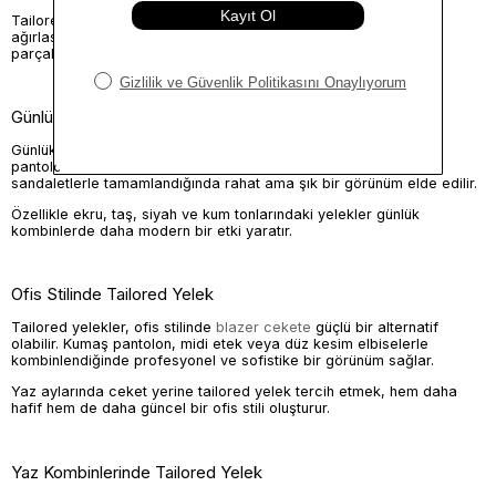
Tailored yelekleri kombinlerken amaç, görünümü fazla
ağırlaştırmadan daha özenli hale getirmektir. Bu nedenle sade
parçalarla birlikte kullanmak daha dengeli bir sonuç verir.
Günlük Kombinlerde Tailored Yelek
Günlük stil için tailored yeleği basic tişört, jean veya düz kesim
pantolonla kombinleyebilirsiniz. Sneaker, loafer ya da minimal
sandaletlerle tamamlandığında rahat ama şık bir görünüm elde edilir.
Özellikle ekru, taş, siyah ve kum tonlarındaki yelekler günlük
kombinlerde daha modern bir etki yaratır.
Ofis Stilinde Tailored Yelek
Tailored yelekler, ofis stilinde
blazer cekete
güçlü bir alternatif
olabilir. Kumaş pantolon, midi etek veya düz kesim elbiselerle
kombinlendiğinde profesyonel ve sofistike bir görünüm sağlar.
Yaz aylarında ceket yerine tailored yelek tercih etmek, hem daha
hafif hem de daha güncel bir ofis stili oluşturur.
Yaz Kombinlerinde Tailored Yelek