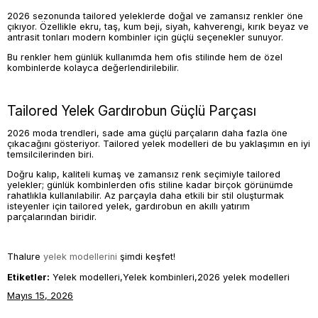
2026 sezonunda tailored yeleklerde doğal ve zamansız renkler öne
çıkıyor. Özellikle ekru, taş, kum beji, siyah, kahverengi, kırık beyaz ve
antrasit tonları modern kombinler için güçlü seçenekler sunuyor.
Bu renkler hem günlük kullanımda hem ofis stilinde hem de özel
kombinlerde kolayca değerlendirilebilir.
Tailored Yelek Gardırobun Güçlü Parçası
2026 moda trendleri, sade ama güçlü parçaların daha fazla öne
çıkacağını gösteriyor. Tailored yelek modelleri de bu yaklaşımın en iyi
temsilcilerinden biri.
Doğru kalıp, kaliteli kumaş ve zamansız renk seçimiyle tailored
yelekler; günlük kombinlerden ofis stiline kadar birçok görünümde
rahatlıkla kullanılabilir. Az parçayla daha etkili bir stil oluşturmak
isteyenler için tailored yelek, gardırobun en akıllı yatırım
parçalarından biridir.
Thalure
yelek modellerini
şimdi keşfet!
Etiketler:
Yelek modelleri,Yelek kombinleri,2026 yelek modelleri
Mayıs 15, 2026