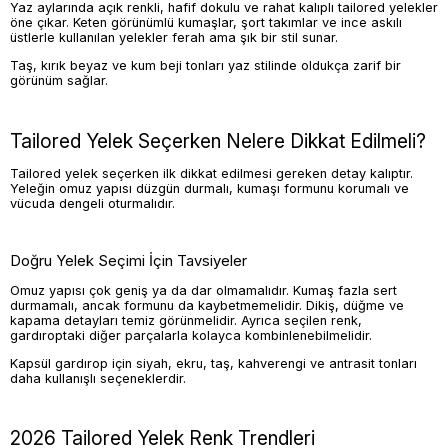
Yaz aylarında açık renkli, hafif dokulu ve rahat kalıplı tailored yelekler
öne çıkar. Keten görünümlü kumaşlar, şort takımlar ve ince askılı
üstlerle kullanılan yelekler ferah ama şık bir stil sunar.
Taş, kırık beyaz ve kum beji tonları yaz stilinde oldukça zarif bir
görünüm sağlar.
Tailored Yelek Seçerken Nelere Dikkat Edilmeli?
Tailored yelek seçerken ilk dikkat edilmesi gereken detay kalıptır.
Yeleğin omuz yapısı düzgün durmalı, kumaşı formunu korumalı ve
vücuda dengeli oturmalıdır.
Doğru Yelek Seçimi İçin Tavsiyeler
Omuz yapısı çok geniş ya da dar olmamalıdır. Kumaş fazla sert
durmamalı, ancak formunu da kaybetmemelidir. Dikiş, düğme ve
kapama detayları temiz görünmelidir. Ayrıca seçilen renk,
gardıroptaki diğer parçalarla kolayca kombinlenebilmelidir.
Kapsül gardırop için siyah, ekru, taş, kahverengi ve antrasit tonları
daha kullanışlı seçeneklerdir.
2026 Tailored Yelek Renk Trendleri