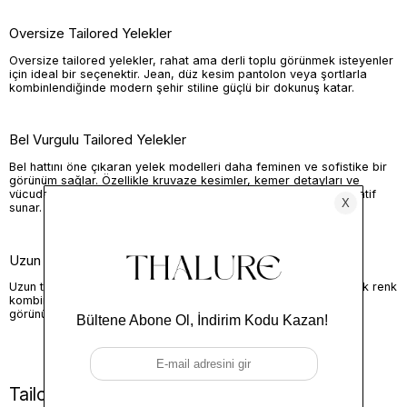
Oversize Tailored Yelekler
Oversize tailored yelekler, rahat ama derli toplu görünmek isteyenler
için ideal bir seçenektir. Jean, düz kesim pantolon veya şortlarla
kombinlendiğinde modern şehir stiline güçlü bir dokunuş katar.
Bel Vurgulu Tailored Yelekler
Bel hattını öne çıkaran yelek modelleri daha feminen ve sofistike bir
görünüm sağlar. Özellikle kruvaze kesimler, kemer detayları ve
vücuda hafif oturan formlar akşam kombinlerinde şık bir alternatif
sunar.
Uzun Tailored Yelekler
Uzun tailored yelekler, silueti daha güçlü ve dengeli gösterir. Tek renk
kombinlerle kullanıldığında daha zarif, modern ve premium bir
görünüm oluşturur.
Tailored Yelek Nasıl Kombinlenir?