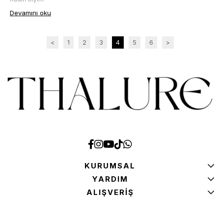
Devamını oku
<
1
2
3
4
5
6
>
KURUMSAL
YARDIM
ALIŞVERİŞ