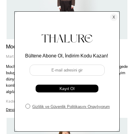
Mocha Mousse Rengi Nasıl Kombinlenir?
Mart 13, 2026
Mocha Mousse rengi, kahve ve kakao tonlarının yumuşak bir dengede 
buluştuğu, sıcak alt tonlu ve doğal bir renk ailesini temsil eder. Giyim 
dünyasında bu ton, sert kontrastlardan uzak duran yapısıyla 
kombinlere derinlik kazandırır ve genel görünümün daha dengeli 
algılanmasını destekler.
Kadın Giyim
Devamını oku