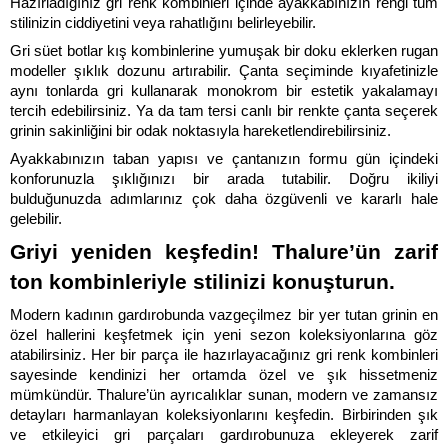
Hazırladığınız gri renk kombinleri içinde ayakkabınızın rengi tüm 
stilinizin ciddiyetini veya rahatlığını belirleyebilir. 
Gri süet botlar kış kombinlerine yumuşak bir doku eklerken rugan 
modeller şıklık dozunu artırabilir. Çanta seçiminde kıyafetinizle 
aynı tonlarda gri kullanarak monokrom bir estetik yakalamayı 
tercih edebilirsiniz. Ya da tam tersi canlı bir renkte çanta seçerek 
grinin sakinliğini bir odak noktasıyla hareketlendirebilirsiniz. 
Ayakkabınızın taban yapısı ve çantanızın formu gün içindeki 
konforunuzla şıklığınızı bir arada tutabilir. Doğru ikiliyi 
bulduğunuzda adımlarınız çok daha özgüvenli ve kararlı hale 
gelebilir.
Griyi yeniden keşfedin! Thalure’ün zarif 
ton kombinleriyle stilinizi konuşturun.
Modern kadının gardırobunda vazgeçilmez bir yer tutan grinin en 
özel hallerini keşfetmek için yeni sezon koleksiyonlarına göz 
atabilirsiniz. Her bir parça ile hazırlayacağınız gri renk kombinleri 
sayesinde kendinizi her ortamda özel ve şık hissetmeniz 
mümkündür. Thalure’ün ayrıcalıklar sunan, modern ve zamansız 
detayları harmanlayan koleksiyonlarını keşfedin. Birbirinden şık 
ve etkileyici gri parçaları gardırobunuza ekleyerek zarif 