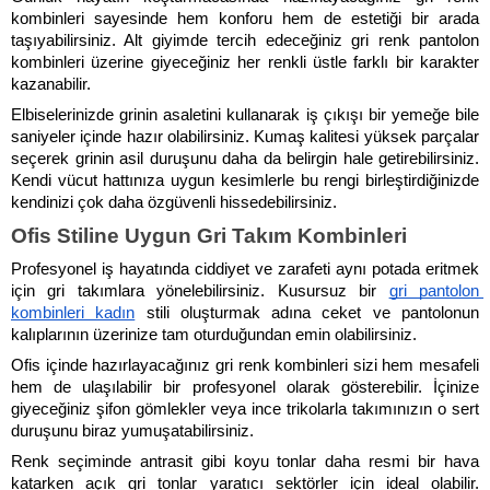
kombinleri sayesinde hem konforu hem de estetiği bir arada 
taşıyabilirsiniz. Alt giyimde tercih edeceğiniz gri renk pantolon 
kombinleri üzerine giyeceğiniz her renkli üstle farklı bir karakter 
kazanabilir. 
Elbiselerinizde grinin asaletini kullanarak iş çıkışı bir yemeğe bile 
saniyeler içinde hazır olabilirsiniz. Kumaş kalitesi yüksek parçalar 
seçerek grinin asil duruşunu daha da belirgin hale getirebilirsiniz. 
Kendi vücut hattınıza uygun kesimlerle bu rengi birleştirdiğinizde 
kendinizi çok daha özgüvenli hissedebilirsiniz.
Ofis Stiline Uygun Gri Takım Kombinleri
Profesyonel iş hayatında ciddiyet ve zarafeti aynı potada eritmek 
için gri takımlara yönelebilirsiniz. Kusursuz bir 
gri pantolon 
kombinleri kadın
 stili oluşturmak adına ceket ve pantolonun 
kalıplarının üzerinize tam oturduğundan emin olabilirsiniz. 
Ofis içinde hazırlayacağınız gri renk kombinleri sizi hem mesafeli 
hem de ulaşılabilir bir profesyonel olarak gösterebilir. İçinize 
giyeceğiniz şifon gömlekler veya ince trikolarla takımınızın o sert 
duruşunu biraz yumuşatabilirsiniz. 
Renk seçiminde antrasit gibi koyu tonlar daha resmi bir hava 
katarken açık gri tonlar yaratıcı sektörler için ideal olabilir. 