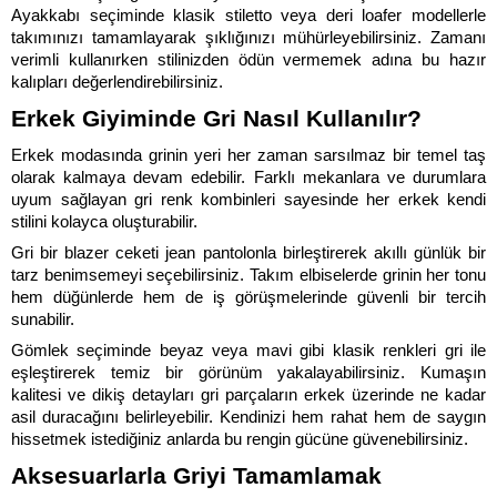
Ayakkabı seçiminde klasik stiletto veya deri loafer modellerle 
takımınızı tamamlayarak şıklığınızı mühürleyebilirsiniz. Zamanı 
verimli kullanırken stilinizden ödün vermemek adına bu hazır 
kalıpları değerlendirebilirsiniz.
Erkek Giyiminde Gri Nasıl Kullanılır?
Erkek modasında grinin yeri her zaman sarsılmaz bir temel taş 
olarak kalmaya devam edebilir. Farklı mekanlara ve durumlara 
uyum sağlayan gri renk kombinleri sayesinde her erkek kendi 
stilini kolayca oluşturabilir. 
Gri bir blazer ceketi jean pantolonla birleştirerek akıllı günlük bir 
tarz benimsemeyi seçebilirsiniz. Takım elbiselerde grinin her tonu 
hem düğünlerde hem de iş görüşmelerinde güvenli bir tercih 
sunabilir. 
Gömlek seçiminde beyaz veya mavi gibi klasik renkleri gri ile 
eşleştirerek temiz bir görünüm yakalayabilirsiniz. Kumaşın 
kalitesi ve dikiş detayları gri parçaların erkek üzerinde ne kadar 
asil duracağını belirleyebilir. Kendinizi hem rahat hem de saygın 
hissetmek istediğiniz anlarda bu rengin gücüne güvenebilirsiniz.
Aksesuarlarla Griyi Tamamlamak