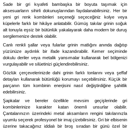
Sade bir gri kıyafeti bambaşka bir boyuta taşımak için 
aksesuarların sihirli dokunuşlarından faydalanabilirsiniz. Her bir 
yeni gri renk kombinleri seçeneği seçeceğiniz kolye veya 
küpelerle farklı bir hikâye anlatabilir. Gümüş takılar grinin soğuk 
alt tonuyla eşsiz bir bütünlük yakalayarak daha modern bir duruş 
sergilemenize destek olabilir. 
Canlı renkli şallar veya fularlar grinin matlığını anında dağıtıp 
yüzünüze aydınlık bir ifade kazandırabilir. Kemer seçiminde 
dokulu deriler veya metalik yansımalar kullanarak bel bölgenizi 
vurgulayabilir ve silüetinizi güçlendirebilirsiniz. 
Gözlük çerçevelerinizde dahi grinin farklı tonlarını veya şeffaf 
detayları kullanarak bütünlüğü korumayı seçebilirsiniz. Küçük bir 
parçanın tüm kombinin enerjisini nasıl değiştirdiğine şahitlik 
edebilirsiniz.
Şapkalar ve bereler özellikle mevsim geçişlerinde gri 
kombinlerinize karakter katan önemli unsurlar olabilir. 
Çantalarınızın üzerindeki metal aksamların rengini takılarınızla 
uyumlu seçerek profesyonel bir imaj çizebilirsiniz. Gri bir elbisenin 
üzerine takacağınız iddialı bir broş sıradan bir günü özel bir 