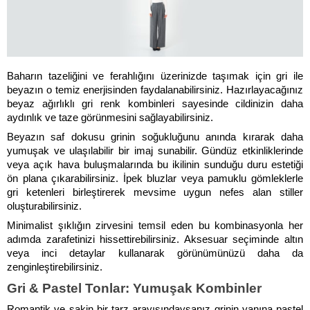
Baharın tazeliğini ve ferahlığını üzerinizde taşımak için gri ile 
beyazın o temiz enerjisinden faydalanabilirsiniz. Hazırlayacağınız 
beyaz ağırlıklı gri renk kombinleri sayesinde cildinizin daha 
aydınlık ve taze görünmesini sağlayabilirsiniz. 
Beyazın saf dokusu grinin soğukluğunu anında kırarak daha 
yumuşak ve ulaşılabilir bir imaj sunabilir. Gündüz etkinliklerinde 
veya açık hava buluşmalarında bu ikilinin sunduğu duru estetiği 
ön plana çıkarabilirsiniz. İpek bluzlar veya pamuklu gömleklerle 
gri ketenleri birleştirerek mevsime uygun nefes alan stiller 
oluşturabilirsiniz. 
Minimalist şıklığın zirvesini temsil eden bu kombinasyonla her 
adımda zarafetinizi hissettirebilirsiniz. Aksesuar seçiminde altın 
veya inci detaylar kullanarak görünümünüzü daha da 
zenginleştirebilirsiniz.
Gri & Pastel Tonlar: Yumuşak Kombinler
Romantik ve sakin bir tarz arayışındaysanız grinin yanına pastel 