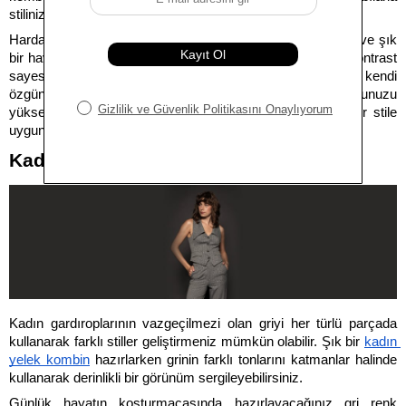
stilinize anında bir imza atmanızı sağlayabilir. 
Hardal sarısı gibi daha ağır tonları griyle birleştirerek retro ve şık 
bir hava yakalamayı düşünebilirsiniz. Bu ikilinin sunduğu kontrast 
sayesinde sıradanlıktan tamamen uzaklaşıp kendi 
özgünlüğünüzü ilan edebilirsiniz. Gün içindeki modunuzu 
yükseltmek için bu enerjik renk eşleşmesini dilediğiniz her stile 
uygun kombinlerinize ekleyebilirsiniz.
Kadın Giyiminde Gri Kombin Önerileri
Kadın gardıroplarının vazgeçilmezi olan griyi her türlü parçada 
kullanarak farklı stiller geliştirmeniz mümkün olabilir. Şık bir 
kadın 
yelek kombin
 hazırlarken grinin farklı tonlarını katmanlar halinde 
kullanarak derinlikli bir görünüm sergileyebilirsiniz. 
Günlük hayatın koşturmacasında hazırlayacağınız gri renk 