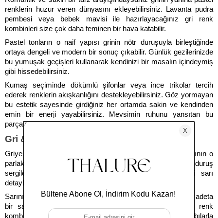
renklerin huzur veren dünyasını ekleyebilirsiniz. Lavanta pudra 
pembesi veya bebek mavisi ile hazırlayacağınız gri renk 
kombinleri size çok daha feminen bir hava katabilir. 
Pastel tonların o naif yapısı grinin nötr duruşuyla birleştiğinde 
ortaya dengeli ve modern bir sonuç çıkabilir. Günlük gezilerinizde 
bu yumuşak geçişleri kullanarak kendinizi bir masalın içindeymiş 
gibi hissedebilirsiniz. 
Kumaş seçiminde dökümlü şifonlar veya ince trikolar tercih 
ederek renklerin akışkanlığını destekleyebilirsiniz. Göz yormayan 
bu estetik sayesinde girdiğiniz her ortamda sakin ve kendinden 
emin bir enerji yayabilirsiniz. Mevsimin ruhunu yansıtan bu 
parçalarla stilinizi saniyeler içinde yumuşatabilirsiniz.
Gri & Sarı: Canlı ve Cesur Bir Dokunuş
Griye anında enerji ve dinamizm katmak istediğinizde sarının o 
parlak gücünden sonuna kadar yararlanabilirsiniz. Cesur bir duruş 
sergilemek adına hazırlayacağınız gri renk kombinleri sarı 
detaylarla çok daha dikkat çekici bir hal alabilir. 
Sarının güneş gibi parlayan yapısı grinin sakin zemininde adeta 
bir sanat eseri gibi görünebilir. Özellikle hazırlanan gri renk 
kombinleri kadın modasında sarı çantalar veya ayakkabılarla 