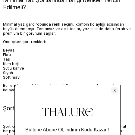
Minimal Yaz Şortlarında Hangi Renkler Tercih
Edilmeli?
Minimal yaz gardırobunda renk seçimi, kombin kolaylığı açısından
büyük önem taşır. Zamansız ve açık tonlar, yaz stilinde daha ferah ve
premium bir görünüm sağlar.
Öne çıkan şort renkleri:
Beyaz
Ekru
Taş
Kum beji
Sütlü kahve
Siyah
Soft mavi
Bu renkler, gömleklerden basic üstlere kadar birçok parçayla
kolayca kombinlenebilir.
Şort Kombinlerinde Nelere Dikkat Edilmeli?
Şort kombinlerinde denge çok önemlidir. Şort kısa veya daha rahat
bir parçaysa, üst seçiminde daha sade ve düzgün kalıplar tercih