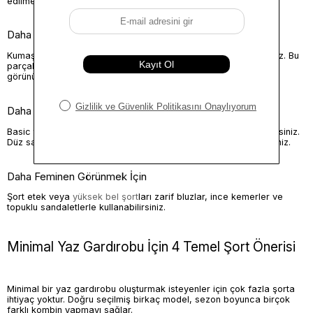
edilmelidir. Böylece görünüm fazla sporlaşmadan daha şık kalır.
Daha Şık Görünmek İçin
Kumaş şortları gömlek, yelek veya blazer ile kombinleyebilirsiniz. Bu
parçalar şortun rahat havasını dengeler ve daha sofistike bir
görünüm sağlar.
Daha Günlük Görünmek İçin
Basic tişört, ince askılı üst veya oversize gömlek tercih edebilirsiniz.
Düz sandalet, sneaker veya loafer ile kombini tamamlayabilirsiniz.
Daha Feminen Görünmek İçin
Şort etek veya
yüksek bel şort
ları zarif bluzlar, ince kemerler ve
topuklu sandaletlerle kullanabilirsiniz.
Minimal Yaz Gardırobu İçin 4 Temel Şort Önerisi
Minimal bir yaz gardırobu oluşturmak isteyenler için çok fazla şorta
ihtiyaç yoktur. Doğru seçilmiş birkaç model, sezon boyunca birçok
farklı kombin yapmayı sağlar.