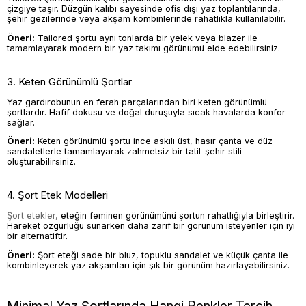
çizgiye taşır. Düzgün kalıbı sayesinde ofis dışı yaz toplantılarında,
şehir gezilerinde veya akşam kombinlerinde rahatlıkla kullanılabilir.
Öneri:
Tailored şortu aynı tonlarda bir yelek veya blazer ile
tamamlayarak modern bir yaz takımı görünümü elde edebilirsiniz.
3. Keten Görünümlü Şortlar
Yaz gardırobunun en ferah parçalarından biri keten görünümlü
şortlardır. Hafif dokusu ve doğal duruşuyla sıcak havalarda konfor
sağlar.
Öneri:
Keten görünümlü şortu ince askılı üst, hasır çanta ve düz
sandaletlerle tamamlayarak zahmetsiz bir tatil-şehir stili
oluşturabilirsiniz.
4. Şort Etek Modelleri
Şort etekler,
eteğin feminen görünümünü şortun rahatlığıyla birleştirir.
Hareket özgürlüğü sunarken daha zarif bir görünüm isteyenler için iyi
bir alternatiftir.
Öneri:
Şort eteği sade bir bluz, topuklu sandalet ve küçük çanta ile
kombinleyerek yaz akşamları için şık bir görünüm hazırlayabilirsiniz.