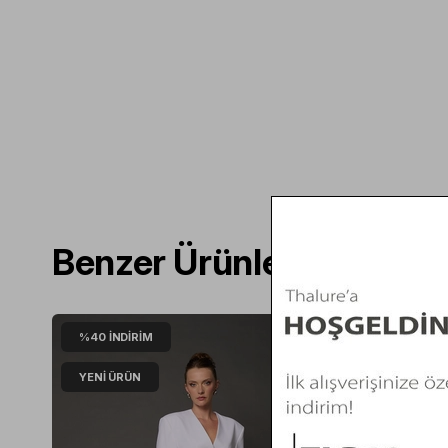
Benzer Ürünler
%40
İNDIRIM
%40
İND
YENI ÜRÜN
YENI ÜR