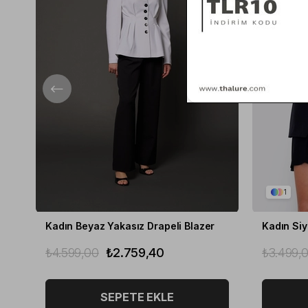
1
Kadın Beyaz Yakasız Drapeli Blazer
Kadın Siy
₺4.599,00
₺2.759,40
₺3.499,
SEPETE EKLE