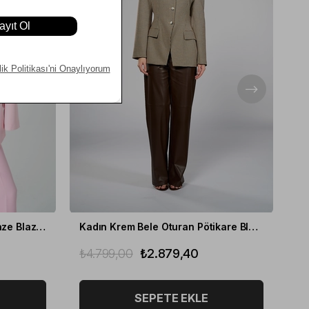
Kadın Pembe Oversize Kruvaze Blazer
Kadın Krem Bele Oturan Pötikare Blazer
₺4.799,00
₺2.879,40
₺3
SEPETE EKLE