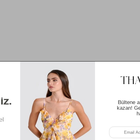
IRIM
YENI ÜRÜN
ÜN