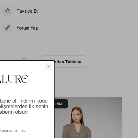
Tavsiye Et
Yorum Yaz
Beden Tablosu
%40
İNDIRIM