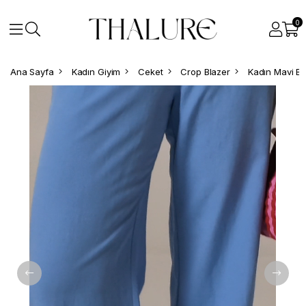
0
Ana Sayfa
Kadın Giyim
Ceket
Crop Blazer
Kadın Mavi Ba