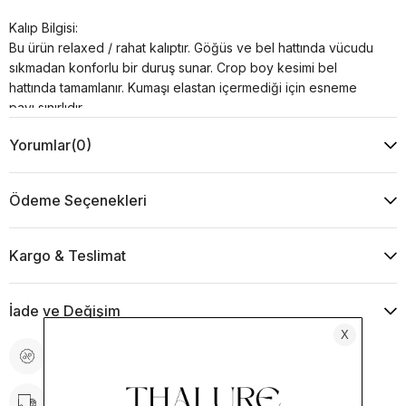
Kalıp Bilgisi:
Bu ürün relaxed / rahat kalıptır. Göğüs ve bel hattında vücudu
sıkmadan konforlu bir duruş sunar. Crop boy kesimi bel
hattında tamamlanır. Kumaşı elastan içermediği için esneme
payı sınırlıdır.
Yorumlar
(0)
Beden Önerisi:
Kendi bedeninizi tercih edebilirsiniz. Ancak göğüs veya omuz
bölgeniz genişse ya da iki beden arasında kalıyorsanız daha
Ödeme Seçenekleri
rahat kullanım için bir üst beden tercih etmenizi öneririz.
Ürün Özellikleri:
Kargo & Teslimat
Bağcıklı ön kapama
Relaxed ve rahat kalıp
İade ve Değişim
Crop boy
Yakasız tasarım
Fiyat Düşünce Haber Ver
Uzun kollu yapı
İnce bağcık detayları
Kargo Bedava