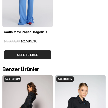
cm | Kol Boyu 62 cm
Model Kodu: TLR7942
Not: Ürün ölçüleri düz zeminde ölçülmüştür. Işık ve ekran
farklılıklarından dolayı ürün renginde küçük ton farklılıkları
Kadın Mavi Paçası Bağcık Detaylı Pantolon
olabilir.
₺3.699,00
₺2.589,30
SEPETE EKLE
Benzer Ürünler
%40
İNDIRIM
%45
İNDIRIM