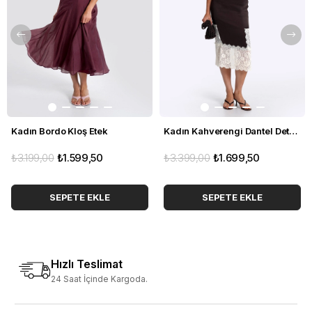
XL: Bel 84 cm | Basen 111 cm | Boy 89,5 cm
Model Kodu: TLR6368
Not: Ürün ölçüleri düz zeminde ölçülmüştür. Işık ve ekran
farklılıklarından dolayı ürün renginde küçük ton farklılıkları
olabilir.
Kadın Bordo Kloş Etek
Kadın Kahverengi Dantel Detaylı Dar Etek
₺3.199,00
₺1.599,50
₺3.399,00
₺1.699,50
SEPETE EKLE
SEPETE EKLE
Hızlı Teslimat
24 Saat İçinde Kargoda.