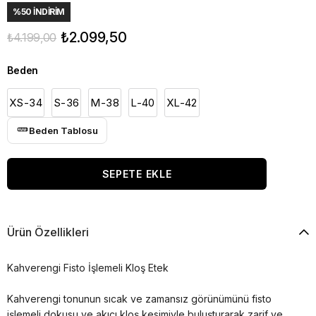
%
50
İNDIRIM
₺2.099,50
₺4.199,00
Beden
XS-34
S-36
M-38
L-40
XL-42
Beden Tablosu
Ürün Özellikleri
Kahverengi Fisto İşlemeli Kloş Etek
Kahverengi tonunun sıcak ve zamansız görünümünü fisto
işlemeli dokusu ve akıcı kloş kesimiyle buluşturarak zarif ve