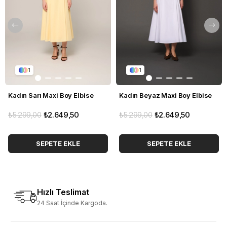
XL: Göğüs — | Bel 83 cm | Boy 79 cm
Model Kodu: TLR4530
Not: Ürün ölçüleri düz zeminde ölçülmüştür. Işık ve ekran
farklılıklarından dolayı ürün renginde küçük ton farklılıkları
olabilir.
1
1
Kadın Sarı Maxi Boy Elbise
Kadın Beyaz Maxi Boy Elbise
₺5.299,00
₺2.649,50
₺5.299,00
₺2.649,50
SEPETE EKLE
SEPETE EKLE
Hızlı Teslimat
24 Saat İçinde Kargoda.