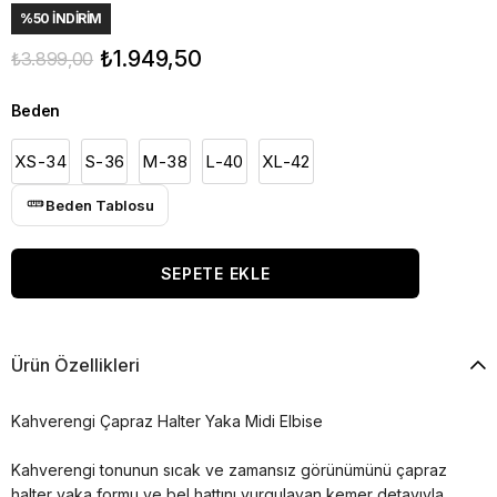
%
50
İNDIRIM
₺1.949,50
₺3.899,00
Beden
XS-34
S-36
M-38
L-40
XL-42
Beden Tablosu
Ürün Özellikleri
Kahverengi Çapraz Halter Yaka Midi Elbise
Kahverengi tonunun sıcak ve zamansız görünümünü çapraz
halter yaka formu ve bel hattını vurgulayan kemer detayıyla