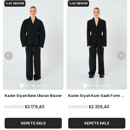
%40
İNDIRIM
%40
İNDIRIM
Kadın Siyah Bele Oturan Blazer
Kadın Siyah Kum Saati Form Blazer
₺5.299,00
₺3.179,40
₺3.899,00
₺2.339,40
SEPETE EKLE
SEPETE EKLE