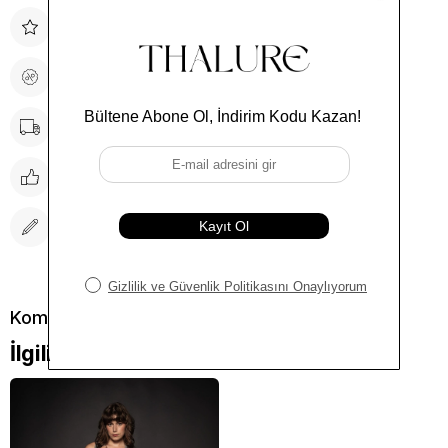
İndirimli Ürün
Fiyat Düşünce Haber Ver
Kargo Bedava
Tavsiye Et
Yorum Yaz
İlgili Kombinler