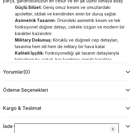
parça, gardırobunuzun en cesur ve en şık üyesi olmaya aday.
Güçlü Silüet:
Geniş omuz kesimi ve omuzlardaki
apoletler, iddialı ve kendinden emin bir duruş sağlar.
Asimetrik Tasarım:
Önündeki asimetrik kesim ve tek
fonksiyonel düğme detayı, cekete özgün ve modern bir
karakter kazandırır.
Military Dokunuş:
Körüklü ve düğmeli cep detayları,
tasarıma hem stil hem de military bir hava katar.
Kaliteli İşçilik:
Fonksiyonelliği şık tasarım detaylarıyla
birleştiren bu ceket, her kombine anında karakter
katmak için tasarlandı.
Yorumlar
(0)
Manken Ölçüleri
: Boy: 1.77 cm, Göğüs: 86 cm, Bel: 63 cm,
Kalça: 92 cm, Beden: 36
Kumaş İçeriği:
95% Polyester, 5% Su
Ödeme Seçenekleri
Ürün renkleri, ışık ve ekran farklılıkları nedeniyle değişiklik
gösterebilir.
TLR7670
Kargo & Teslimat
İade ve Değişim