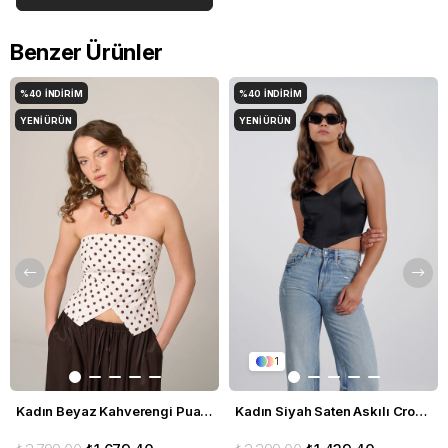
Benzer Ürünler
%40
İNDIRIM
%40
İNDIRIM
YENI ÜRÜN
YENI ÜRÜN
1
Kadın Beyaz Kahverengi Puantiyeli Büstiyer
Kadın Siyah Saten Askılı Crop Büstiyer