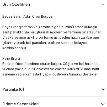
Ürün Özellikleri
Beyaz Saten Askılı Crop Büstiyer
Beyaz rengin ferah ve zamansız görünümünü saten kumaşın
zarif parlaklığıyla buluşturarak modern ve feminen bir stil sunar.
V yaka ve ince askılı crop formu üst beden hattını zarifçe öne
çıkarır; yüksek bel pantolon, etek ve şortlarla kolayca
kombinlenebilir.
Kalıp Bilgisi:
Bu ürün fitted / bedene oturan kalıptır. Göğüs ve bel hattında
vücuda yakın durur. Polyester ve elastan karışımlı kumaşı hafif
esneme sağlarken astarlı yapısı büstiyerin formunu destekler.
Beden Önerisi:
Yorumlar
(0)
Kendi bedeninizi tercih edebilirsiniz. Ancak göğüs veya bel
bölgeniz genişse ya da iki beden arasında kalıyorsanız daha
rahat kullanım için bir üst beden tercih etmenizi öneririz.
Ödeme Seçenekleri