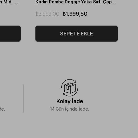
Kadın Mavi Halter Yaka Saten Midi Boy Elbise
Kadın Pembe Degaje Yaka Sırtı Çapraz Bantlı Midi Saten Elbise
₺3.999,00
₺1.999,50
₺4
SEPETE EKLE
Kolay İade
de.
14 Gün İçinde İade.