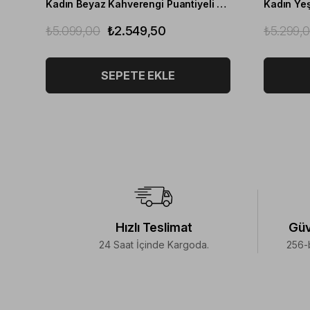
Kadın Beyaz Kahverengi Puantiyeli Askılı Elbise
Kadın Yeşi
₺5.099,00
₺2.549,50
₺5.299,
SEPETE EKLE
Hızlı Teslimat
Güv
24 Saat İçinde Kargoda.
256-