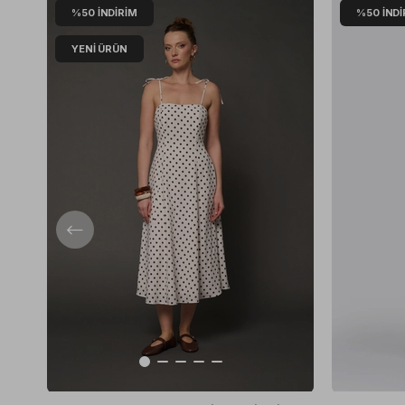
%50
İNDIRIM
%50
İNDI
YENI ÜRÜN