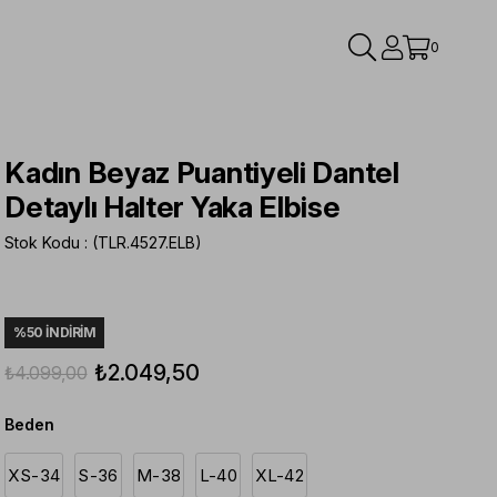
0
Kadın Beyaz Puantiyeli Dantel
Detaylı Halter Yaka Elbise
Stok Kodu
(TLR.4527.ELB)
%
50
İNDIRIM
₺2.049,50
₺4.099,00
Beden
XS-34
S-36
M-38
L-40
XL-42