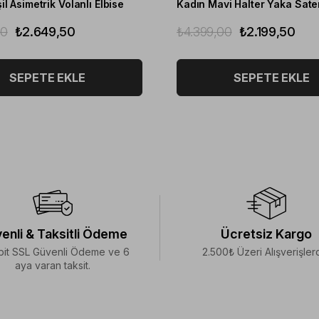
l Asimetrik Volanlı Elbise
00
₺2.649,50
₺4.399,00
₺2.199,50
SEPETE EKLE
SEPETE EKLE
enli & Taksitli Ödeme
Ücretsiz Kargo
bit SSL Güvenli Ödeme ve 6
2.500₺ Üzeri Alışverişler
aya varan taksit.