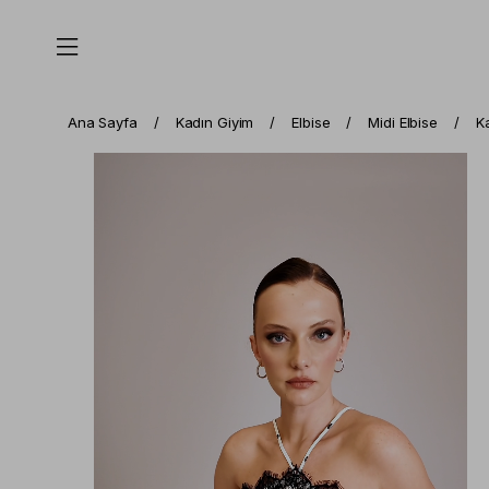
Ana Sayfa
Kadın Giyim
Elbise
Midi Elbise
Ka