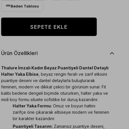
Beden Tablosu
Ürün Özellikleri
Thalure İmzalı Kadın Beyaz Puantiyeli Dantel Detaylı
Halter Yaka Elbise
, beyaz rengin ferah ve zarif etkisini
puantiye deseni ve dantel detaylarla buluşturarak
feminen, modern ve dikkat çekici bir görünüm sunar. Fit
kalıbı bedene dengeli biçimde otururken, halter yaka ve
midi boy formu siluete sofistike bir duruş kazandırır.
Halter Yaka Formu:
Omuz ve boyun hattını
zarifçe öne çıkararak elbiseye modern ve feminen
bir karakter kazandırır.
Puantiyeli Tasarım:
Zamansız puantiye deseni,