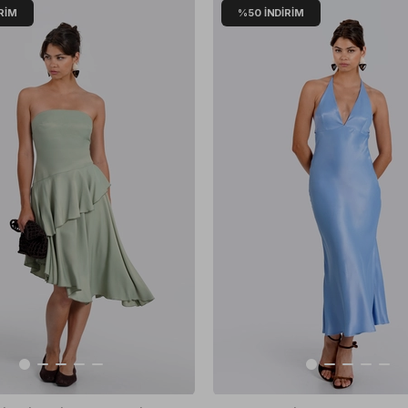
RIM
%50
İNDIRIM