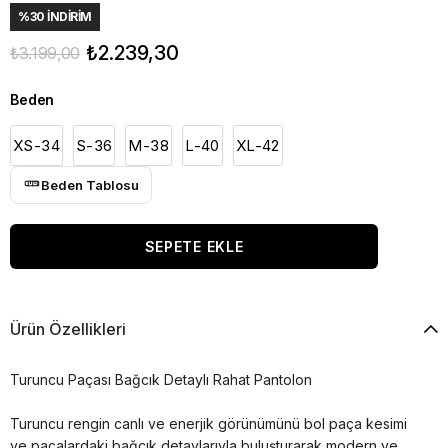
%
30
İNDIRIM
₺2.239,30
₺3.199,00
Beden
XS-34
S-36
M-38
L-40
XL-42
Beden Tablosu
Ürün Özellikleri
Turuncu Paçası Bağcık Detaylı Rahat Pantolon
Turuncu rengin canlı ve enerjik görünümünü bol paça kesimi
ve paçalardaki bağcık detaylarıyla buluşturarak modern ve