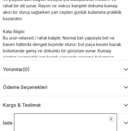
rahat bir stil sunar. Rayon ve viskoz karışımlı dokuma kumaşı
akıcı bir duruş sağlarken yan cepleri günlük kullanıma pratiklik
kazandırır.
Kalıp Bilgisi:
Bu ürün relaxed / rahat kalıptır. Normal bel yapısıyla bel ve
basen hattında dengeli biçimde oturur; bol paça kesimi bacak
bölümünde geniş ve dökümlü bir görünüm sunar. Kumaşı
elastan içermediği için kendi yapısında esneme bulunmaz;
hareket konforu rahat kalıbından gelir.
Yorumlar
(0)
Beden Önerisi:
Kendi bedeninizi tercih edebilirsiniz. Ancak bel veya basen
Ödeme Seçenekleri
bölgeniz genişse ya da iki beden arasında kalıyorsanız daha
rahat kullanım için bir üst beden tercih etmenizi öneririz.
Kargo & Teslimat
Ürün Özellikleri:
Paçalarda bağcık detayı
İade ve Değişim
Relaxed ve rahat kalıp