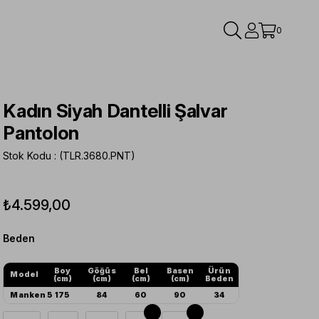
0
Kadın Siyah Dantelli Şalvar
Pantolon
Stok Kodu
(TLR.3680.PNT)
₺4.599,00
Beden
Boy
Göğüs
Bel
Basen
Ürün
Model
(cm)
(cm)
(cm)
(cm)
Beden
Manken 5
175
84
60
90
34