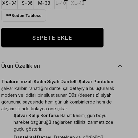
XS-34
S-36
M-38
L-40
XL-42
Beden Tablosu
Ürün Özellikleri
Thalure İmzalı Kadın Siyah Dantelli Şalvar Pantolon
,
şalvar kalıbın rahatlığını dantel şal detayıyla buluşturarak
modern ve iddialı bir siluet sunar. Düz (desensiz) siyah
görünümü sayesinde hem günlük kombinlerde hem de
akşam stilinde kolayca öne çıkar.
Şalvar Kalıp Konforu:
Rahat kesim, gün boyu
hareket özgürlüğü sağlarken stilinizi zahmetsizce
güçlü gösterir.
Dantel Şal Detayı:
Dantelden şal görünümü,