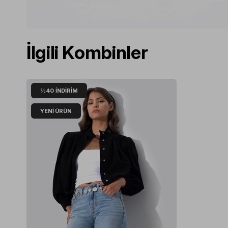
İlgili Kombinler
%40
İNDIRIM
YENI ÜRÜN