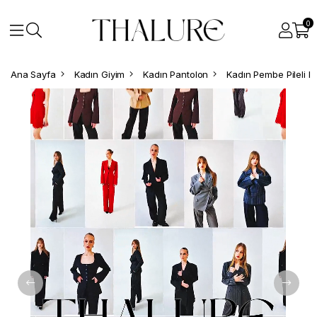
0
Ana Sayfa
Kadın Giyim
Kadın Pantolon
Kadın Pembe Pileli P