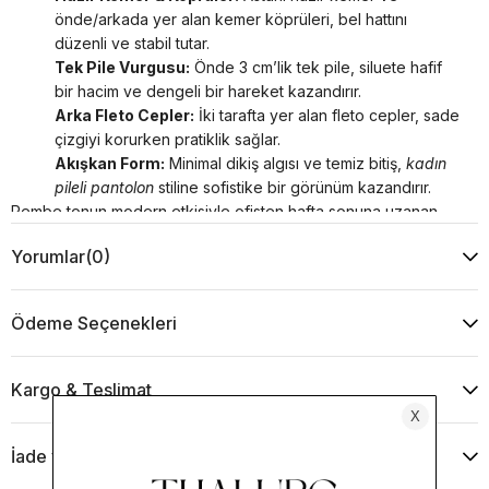
önde/arkada yer alan kemer köprüleri, bel hattını
düzenli ve stabil tutar.
Tek Pile Vurgusu:
Önde 3 cm’lik tek pile, siluete hafif
bir hacim ve dengeli bir hareket kazandırır.
Arka Fleto Cepler:
İki tarafta yer alan fleto cepler, sade
çizgiyi korurken pratiklik sağlar.
Akışkan Form:
Minimal dikiş algısı ve temiz bitiş,
kadın
pileli pantolon
stiline sofistike bir görünüm kazandırır.
Pembe tonun modern etkisiyle ofisten hafta sonuna uzanan
kombinlerde çok yönlü ve zarif bir alternatif sunar.
Yorumlar
(0)
%54 polyester, %46 Tencel
Manken Ölçüleri: Boy: 1.72 cm, Göğüs: 84 cm, Bel: 64 cm, Basen: 96
cm, Beden: 34 — Ürün Bedeni: XS (34)
Ödeme Seçenekleri
Ürün renkleri, ışık ve ekran farklılıkları nedeniyle değişiklik gösterebilir.
TLR3616
Kargo & Teslimat
İade ve Değişim