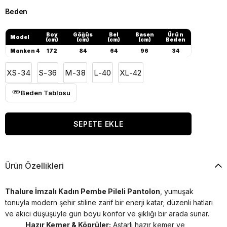
Beden
Boy
Göğüs
Bel
Basen
Ürün
Model
(cm)
(cm)
(cm)
(cm)
Beden
Manken 4
172
84
64
96
34
XS-34
S-36
M-38
L-40
XL-42
Beden Tablosu
Ürün Özellikleri
Thalure İmzalı Kadın Pembe Pileli Pantolon
, yumuşak
tonuyla modern şehir stiline zarif bir enerji katar; düzenli hatları
ve akıcı düşüşüyle gün boyu konfor ve şıklığı bir arada sunar.
Hazır Kemer & Köprüler:
Astarlı hazır kemer ve