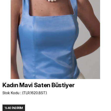
Kadın Mavi Saten Büstiyer
Stok Kodu
(TLR.1620.BST)
%
40
İNDIRIM