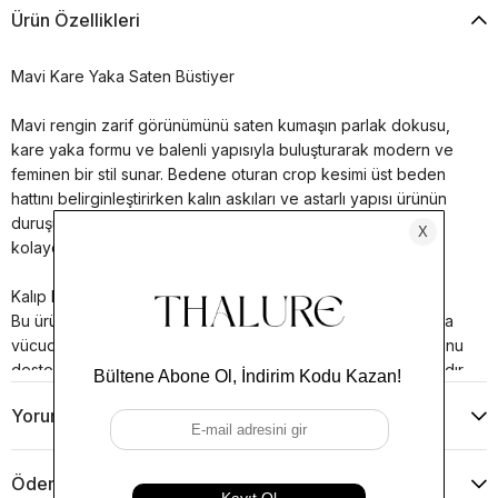
Ürün Özellikleri
Mavi Kare Yaka Saten Büstiyer
Mavi rengin zarif görünümünü saten kumaşın parlak dokusu,
kare yaka formu ve balenli yapısıyla buluşturarak modern ve
feminen bir stil sunar. Bedene oturan crop kesimi üst beden
hattını belirginleştirirken kalın askıları ve astarlı yapısı ürünün
duruşunu destekler; yüksek bel pantolon, etek ve şortlarla
kolayca kombinlenebilir.
Kalıp Bilgisi:
Bu ürün fitted / bedene oturan kalıptır. Göğüs ve bel hattında
vücuda yakın durur. Balenli ve astarlı yapısı büstiyerin formunu
destekler. Kumaşı elastan içermediği için esneme payı sınırlıdır.
Yorumlar
(0)
Beden Önerisi:
Kendi bedeninizi tercih edebilirsiniz. Ancak göğüs veya bel
bölgeniz genişse ya da iki beden arasında kalıyorsanız daha
Ödeme Seçenekleri
rahat kullanım için bir üst beden tercih etmenizi öneririz.