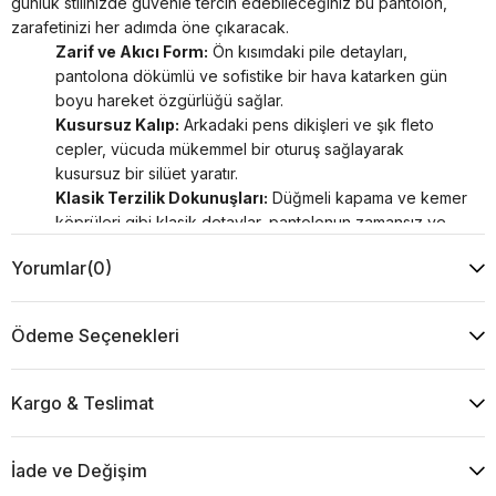
günlük stilinizde güvenle tercih edebileceğiniz bu pantolon,
zarafetinizi her adımda öne çıkaracak.
Zarif ve Akıcı Form:
Ön kısımdaki pile detayları,
pantolona dökümlü ve sofistike bir hava katarken gün
boyu hareket özgürlüğü sağlar.
Kusursuz Kalıp:
Arkadaki pens dikişleri ve şık fleto
cepler, vücuda mükemmel bir oturuş sağlayarak
kusursuz bir silüet yaratır.
Klasik Terzilik Dokunuşları:
Düğmeli kapama ve kemer
köprüleri gibi klasik detaylar, pantolonun zamansız ve
stil sahibi duruşunu pekiştirir.
Yorumlar
(0)
Fonksiyonel ve Şık:
Kullanışlı yan cepleri, şıklığı
fonksiyonellikle birleştirerek günlük kullanımda konfor
sunar.
Ödeme Seçenekleri
Manken Ölçüleri
: Boy: 1.72cm, Göğüs: 84cm, Bel: 64cm,
Basen: 96cm, Beden: 34
Ürün Bedeni: XS - 34
Kargo & Teslimat
Kumaş İçeriği:
63% Polyester, 34% Viskon, 3% Elastan
Ürün renkleri, ışık ve ekran farklılıkları nedeniyle değişiklik
gösterebilir.
İade ve Değişim
TLR3501