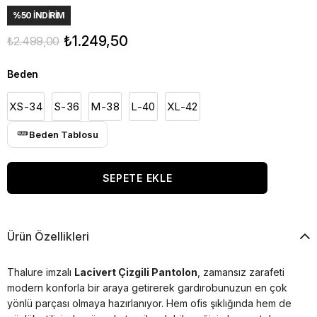
%
50
İNDIRIM
₺1.249,50
₺2.499,00
Beden
XS-34
S-36
M-38
L-40
XL-42
Beden Tablosu
Ürün Özellikleri
Thalure imzalı
Lacivert Çizgili Pantolon
, zamansız zarafeti
modern konforla bir araya getirerek gardırobunuzun en çok
yönlü parçası olmaya hazırlanıyor. Hem ofis şıklığında hem de