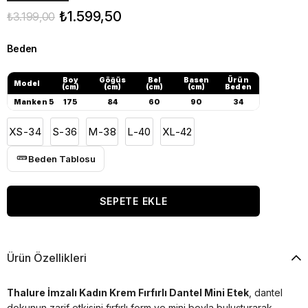
₺1.599,50
₺3.199,00
Beden
Boy
Göğüs
Bel
Basen
Ürün
Model
(cm)
(cm)
(cm)
(cm)
Beden
Manken 5
175
84
60
90
34
XS-34
S-36
M-38
L-40
XL-42
Beden Tablosu
Ürün Özellikleri
Thalure İmzalı Kadın Krem Fırfırlı Dantel Mini Etek
, dantel
dokunun zarif etkisini fırfırlı form ve mini boyla buluşturarak