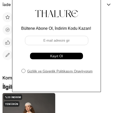
İade ve Değişim
İndirimli Ürün
Fiyat Düşünce Haber Ver
Tavsiye Et
Yorum Yaz
İlgili Kombinler
%20
İNDIRIM
YENI ÜRÜN