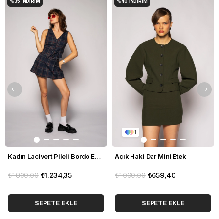
%35
İNDIRIM
%40
İNDIRIM
1
Kadın Lacivert Pileli Bordo Ekoseli Etek
Açık Haki Dar Mini Etek
₺1.899,00
₺1.234,35
₺1.099,00
₺659,40
SEPETE EKLE
SEPETE EKLE