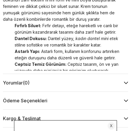
feminen ve dikkat çekici bir siluet sunar. Krem tonunun
yumuşak görünümü sayesinde hem günlük şıklıkta hem de
daha özenli kombinlerde romantik bir duruş yaratır.
Fırfırlı Siluet:
Fırfır detayı, eteğe hareketli ve canlı bir
görünüm kazandırarak tasarımı daha zarif hale getirir.
Dantel Dokusu:
Dantel yüzey,
kadın dantel mini etek
stiline sofistike ve romantik bir karakter katar.
Astarlı Yapı:
Astarlı form, kullanım konforunu artırırken
eteğin duruşunu daha düzenli ve güvenli hale getirir.
Ceptsiz Temiz Görünüm:
Ceptsiz tasarım, ön ve yan
yüzeyde daha pürüzsüz bir görünüm oluşturarak
modern çizgiyi güçlendirir.
Yorumlar
(0)
Esnek Kumaş Yapısı:
Polyester ve likra karışımı kumaş,
formunu koruyan ve rahat hareket imkânı sunan dengeli
bir kullanım sağlar.
Ödeme Seçenekleri
Krem rengin rafine etkisiyle,
fırfırlı mini etek
ve
dantelli etek
arayışına modern ve çok yönlü bir alternatif sunar.
Kumaş İçeriği: %99 polyester, %1 likra
Kargo & Teslimat
Ürün renkleri, ışık ve ekran farklılıkları nedeniyle değişiklik gösterebilir.
TLR6088