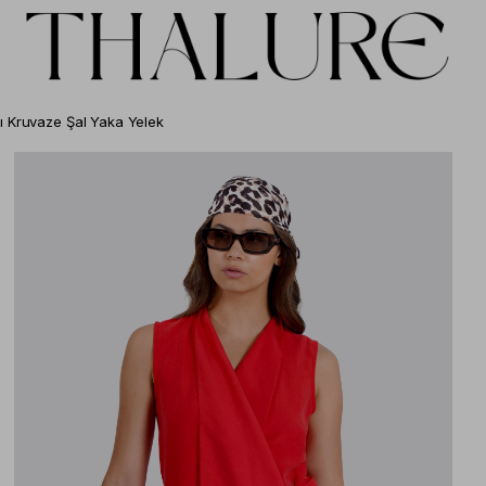
zı Kruvaze Şal Yaka Yelek