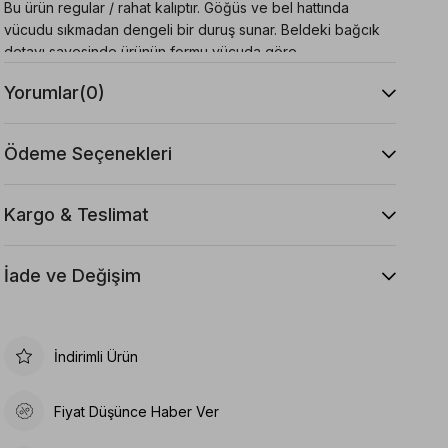
Bu ürün regular / rahat kalıptır. Göğüs ve bel hattında
vücudu sıkmadan dengeli bir duruş sunar. Beldeki bağcık
detayı sayesinde ürünün formu vücuda göre
ayarlanabilir. Kumaşı elastan içermediği için esneme payı
Yorumlar
(0)
sınırlıdır.
Beden Önerisi:
Ödeme Seçenekleri
Kendi bedeninizi tercih edebilirsiniz. Ancak göğüs veya
bel bölgeniz genişse ya da iki beden arasında
kalıyorsanız daha rahat kullanım için bir üst beden tercih
Kargo & Teslimat
etmenizi öneririz.
Ürün Özellikleri:
İade ve Değişim
Kruvaze ön tasarım
Şal yaka detayı
İndirimli Ürün
Belden bağlamalı kapama
Regular ve rahat kalıp
Normal boy
Fiyat Düşünce Haber Ver
Kolsuz tasarım
Astarsız iç yapı