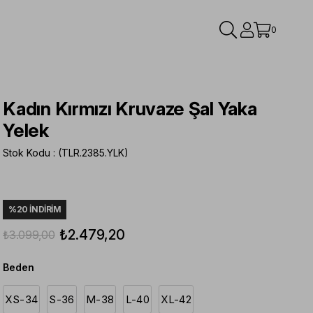
0
Kadın Kırmızı Kruvaze Şal Yaka
Yelek
Stok Kodu
(TLR.2385.YLK)
%
20
İNDIRIM
₺2.479,20
₺3.099,00
Beden
XS-34
S-36
M-38
L-40
XL-42