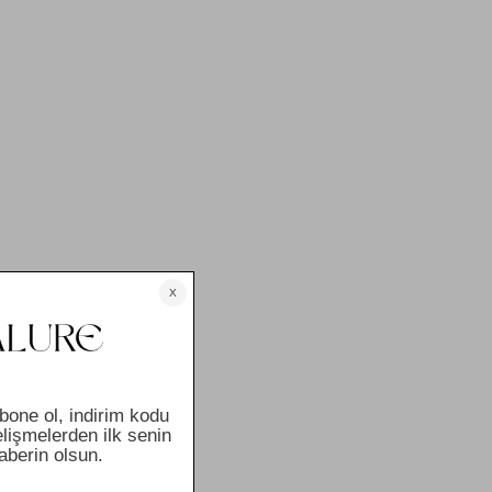
Boy 59,5 cm
Model Kodu: TLR2385
Not: Ürün ölçüleri düz zeminde ölçülmüştür. Işık ve ekran
farklılıklarından dolayı ürün renginde küçük ton
farklılıkları olabilir.