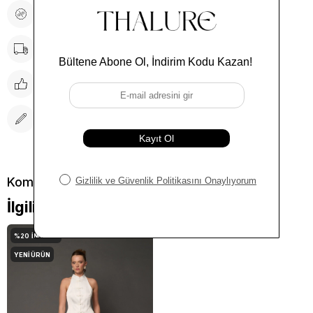
Fiyat Düşünce Haber Ver
Kargo Bedava
Tavsiye Et
Yorum Yaz
İlgili Kombinler
%20
İNDIRIM
YENI ÜRÜN