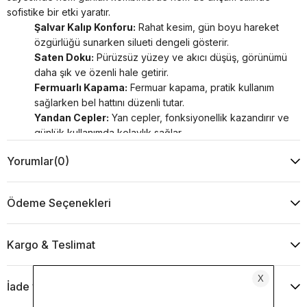
sofistike bir etki yaratır.
Şalvar Kalıp Konforu:
Rahat kesim, gün boyu hareket
özgürlüğü sunarken silueti dengeli gösterir.
Saten Doku:
Pürüzsüz yüzey ve akıcı düşüş, görünümü
daha şık ve özenli hale getirir.
Fermuarlı Kapama:
Fermuar kapama, pratik kullanım
sağlarken bel hattını düzenli tutar.
Yandan Cepler:
Yan cepler, fonksiyonellik kazandırır ve
günlük kullanımda kolaylık sağlar.
Manşet Paça:
Manşet paça bitişi, şalvar formunu
Yorumlar
(0)
toparlayarak daha derli toplu bir duruş sunar.
Konforu şıklıkla bir arada isteyenler için
kadın kahverengi
şalvar pantolon
arayışına zamansız ve çok yönlü bir alternatif
Ödeme Seçenekleri
sunar.
Kumaş İçeriği: %61 viskoz, %39 rayon
Ürün renkleri, ışık ve ekran farklılıkları nedeniyle değişiklik gösterebilir.
Kargo & Teslimat
TLR3643
İade ve Değişim