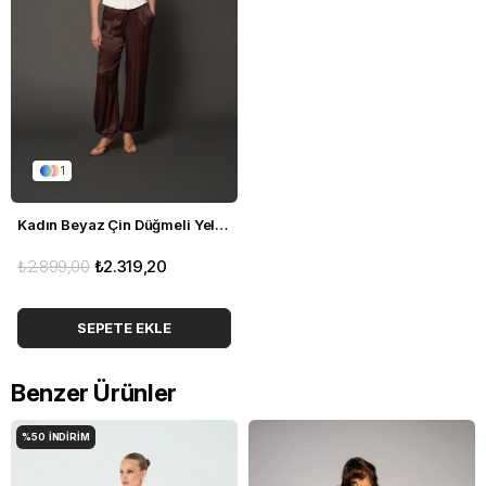
1
Kadın Beyaz Çin Düğmeli Yelek
₺2.899,00
₺2.319,20
SEPETE EKLE
Benzer Ürünler
%50
İNDIRIM