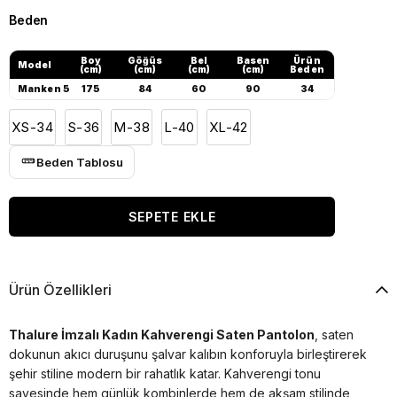
Beden
Boy
Göğüs
Bel
Basen
Ürün
Model
(cm)
(cm)
(cm)
(cm)
Beden
Manken 5
175
84
60
90
34
XS-34
S-36
M-38
L-40
XL-42
Beden Tablosu
Ürün Özellikleri
Thalure İmzalı Kadın Kahverengi Saten Pantolon
, saten
dokunun akıcı duruşunu şalvar kalıbın konforuyla birleştirerek
şehir stiline modern bir rahatlık katar. Kahverengi tonu
sayesinde hem günlük kombinlerde hem de akşam stilinde