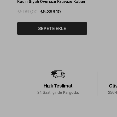
Kadın Siyah Oversize Kruvaze Kaban
₺5.999,00
₺5.399,10
SEPETE EKLE
Hızlı Teslimat
Güv
24 Saat İçinde Kargoda.
256-