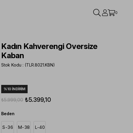
0
Kadın Kahverengi Oversize
Kaban
Stok Kodu
(TLR.8021.KBN)
%
10
İNDIRIM
₺5.399,10
₺5.999,00
Beden
S-36
M-38
L-40