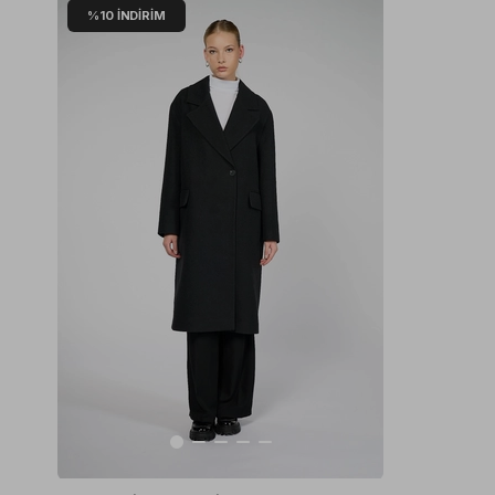
%10
İNDIRIM