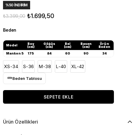
%
50
İNDIRIM
₺1.699,50
₺3.399,00
Beden
Boy
Göğüs
Bel
Basen
Ürün
Model
(cm)
(cm)
(cm)
(cm)
Beden
Manken 5
175
84
60
90
34
XS-34
S-36
M-38
L-40
XL-42
Beden Tablosu
Ürün Özellikleri