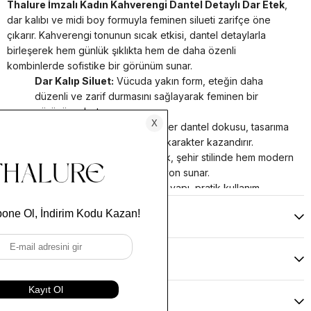
Thalure İmzalı Kadın Kahverengi Dantel Detaylı Dar Etek
,
dar kalıbı ve midi boy formuyla feminen silueti zarifçe öne
çıkarır. Kahverengi tonunun sıcak etkisi, dantel detaylarla
birleşerek hem günlük şıklıkta hem de daha özenli
kombinlerde sofistike bir görünüm sunar.
Dar Kalıp Siluet:
Vücuda yakın form, eteğin daha
düzenli ve zarif durmasını sağlayarak feminen bir
görünüm oluşturur.
Dantel Detay:
%100 polyester dantel dokusu, tasarıma
romantik ve dikkat çekici bir karakter kazandırır.
Midi Boy Duruş:
Midi uzunluk, şehir stilinde hem modern
hem de dengeli bir proporsiyon sunar.
Fermuar Kapama:
Fermuarlı yapı, pratik kullanım
sağlarken görünümü temiz ve düzenli tutar.
Yorumlar
(0)
Astarsız Hafif Yapı:
Astarsız tasarım, eteğe daha hafif
ve doğal bir kullanım hissi kazandırır.
Kahverengi tonun zarif etkisiyle,
kadın dar etek
ve
dantel
Ödeme Seçenekleri
detaylı midi etek
arayışına modern ve çok yönlü bir alternatif
sunar.
Kumaş İçeriği: Ana kumaş %56 Viskon, %44 CV — Dantel: %100
Kargo & Teslimat