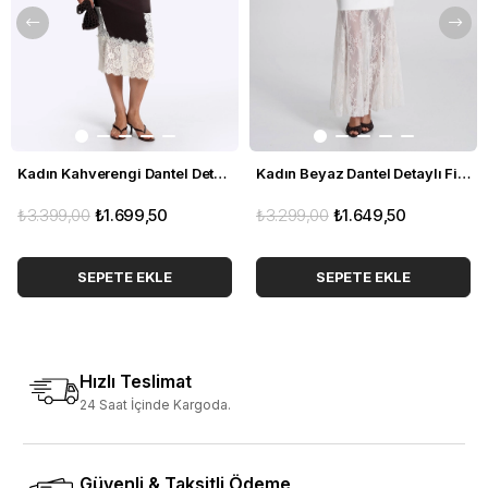
farklılıklarından dolayı ürün renginde küçük ton farklılıkları
olabilir.
Kadın Kahverengi Dantel Detaylı Dar Etek
Kadın Beyaz Dantel Detaylı Fit Etek
₺3.399,00
₺1.699,50
₺3.299,00
₺1.649,50
SEPETE EKLE
SEPETE EKLE
Hızlı Teslimat
24 Saat İçinde Kargoda.
Güvenli & Taksitli Ödeme