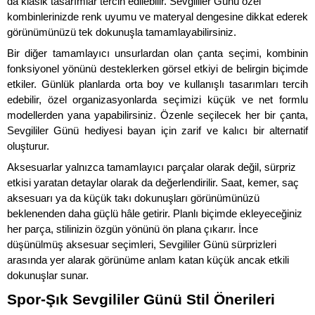
da klasik tasarımlar tercih edilebilir. Sevgililer Günü özel 
kombinlerinizde renk uyumu ve materyal dengesine dikkat ederek 
görünümünüzü tek dokunuşla tamamlayabilirsiniz.
Bir diğer tamamlayıcı unsurlardan olan çanta seçimi, kombinin 
fonksiyonel yönünü desteklerken görsel etkiyi de belirgin biçimde 
etkiler. Günlük planlarda orta boy ve kullanışlı tasarımları tercih 
edebilir, özel organizasyonlarda seçimizi küçük ve net formlu 
modellerden yana yapabilirsiniz. Özenle seçilecek her bir çanta, 
Sevgililer Günü hediyesi bayan için zarif ve kalıcı bir alternatif 
oluşturur.
Aksesuarlar yalnızca tamamlayıcı parçalar olarak değil, sürpriz 
etkisi yaratan detaylar olarak da değerlendirilir. Saat, kemer, saç 
aksesuarı ya da küçük takı dokunuşları görünümünüzü 
beklenenden daha güçlü hâle getirir. Planlı biçimde ekleyeceğiniz 
her parça, stilinizin özgün yönünü ön plana çıkarır. İnce 
düşünülmüş aksesuar seçimleri, Sevgililer Günü sürprizleri
arasında yer alarak görünüme anlam katan küçük ancak etkili 
dokunuşlar sunar.
Spor-Şık Sevgililer Günü Stil Önerileri