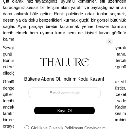
Çift olarak hazırlayacağınız uyumlu kombinler, stil üzerinden 
kuracağınız sessiz bir iletişim alanı yaratır ve paylaştığınız anları 
daha anlamlı hâle getirir. Renk paletinde ortak tonlar seçmek, 
desen ya da doku benzerlikleri kurmak güçlü bir görsel bütünlük 
sağlar. Aynı parçayı birebir kullanmak yerine benzer formları 
tercih etmek hem uyumu korur hem de kişisel tarzın görünür 
kalmasına yardımcı olur. 
Sevgililer Günü, çiftlerin bu estetik uyumu birlikte planlayarak 
günü daha özel bir deneyime dönüştürmesine olanak tanır. 
Bununla birlikte, aynı parçaları da çift kombini özelinde tercih 
ederek hem kendiniz için sevimli bir anı oluşturabilir hem de günü 
dilediğiniz gibi unutulmaz şekilde geçirebilirsiniz. 
Günlük planlar için oluşturacağınız kombinlerde rahatlık ve stil 
dengesini birlikte düşünebilirsiniz. Jean pantolon ve basic üstler, 
çiftler için ortak bir zemin oluştururken ayakkabı ya da ceket 
tercihiyle benzerlik pekiştirilebilir. Ton sür ton uygulamalar, sade 
ancak etkili bir görünüm sunmada yardımınıza koşar. Kadın 
tarafında seçilen 
kadın blazer
, partnerinin tercih ettiği düz kesim 
bir ceketle dengelendiğinde şehir şıklığına uyumlu bir çift kombini 
ortaya çıkar.