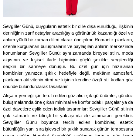
Sevgililer Günü, duyguların estetik bir dille dışa vurulduğu, ilişkinin 
derinliğinin zarif detaylar aracılığıyla görünürlük kazandığı özel ve 
anlam yüklü bir zaman dilimi olarak öne çıkar. Romantik planların, 
özenle kurgulanan buluşmaların ve paylaşılan anların merkezinde 
konumlanan Sevgililer Günü; aynı zamanda bireysel stilin, moda 
algısının ve kişisel ifade biçiminin güçlü şekilde sergilendiği 
seçkin bir sahneye dönüşür. Bu özel gün için hazırlanan 
kombinler yalnızca şıklık hedefiyle değil, mekânın atmosferi, 
planlanan aktivitenin ritmi ve kişinin kendine özgü stil kodları göz 
önünde bulundurularak tasarlanır. 
Akşam yemeği için tercih edilen göz alıcı şık görünümler, gündüz 
buluşmalarında öne çıkan minimal ve konfor odaklı parçalar ya da 
özel davetlere eşlik eden iddialı tasarımlar; Sevgililer Günü stilinin 
çok katmanlı ve bilinçli bir yaklaşımla ele alınmasını gerektirir. 
Sevgililer Günü boyunca tercih edilen kombinler, estetik 
bütünlüğün yanı sıra işlevsel bir şıklık sunarak günün temposuna 
uyum sağlar. Hareket özgürlüğü sağlayan formlar, gün boyu 