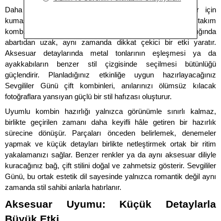
Daha şık organizasyonlarda yapabileceğiniz kombinler için 
kumaş seçimi ve kesim uyumu öne çıkar. Elbise ve takım 
kombinleri, renk ve doku üzerinden birbirine bağlandığında 
abartıdan uzak, aynı zamanda dikkat çekici bir etki yaratır. 
Aksesuar detaylarında metal tonlarının eşleşmesi ya da 
ayakkabıların benzer stil çizgisinde seçilmesi bütünlüğü 
güçlendirir. Planladığınız etkinliğe uygun hazırlayacağınız 
Sevgililer Günü çift kombinleri, anılarınızı ölümsüz kılacak 
fotoğraflara yansıyan güçlü bir stil hafızası oluşturur.
Uyumlu kombin hazırlığı yalnızca görünümle sınırlı kalmaz, 
birlikte geçirilen zamanı daha keyifli hâle getiren bir hazırlık 
sürecine dönüşür. Parçaları önceden belirlemek, denemeler 
yapmak ve küçük detayları birlikte netleştirmek ortak bir ritim 
yakalamanızı sağlar. Benzer renkler ya da aynı aksesuar diliyle 
kuracağınız bağ, çift stilini doğal ve zahmetsiz gösterir. Sevgililer 
Günü, bu ortak estetik dil sayesinde yalnızca romantik değil aynı 
zamanda stil sahibi anlarla hatırlanır.
Aksesuar Uyumu: Küçük Detaylarla 
Büyük Etki