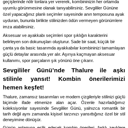
geçişlerinde nötr tonlara yer vererek, kombininizin her ortamda 
uyumlu görünmesine olanak tanıyabilirsiniz. Sevgililer Gününe 
özel yapacağınız planlı seçimler sayesinde anın temposuna ayak 
uyduran, bununla birlikte stilinizden ödün vermeyen görünümlere 
imza atabilirsiniz.
Aksesuar ve ayakkabı seçimleri spor şıklığın karakterini 
belirleyen son dokunuşları oluşturur. Sade bir saat, küçük bir 
çanta ya da basic tasarımda ayakkabılar kombininizi tamamlayan 
güçlü detaylar arasında yer alır. Aşırıya kaçmayan aksesuar 
kullanımı, spor parçaların şık yönünü öne çıkarır. 
Sevgililer Günü’nde Thalure ile aşkı 
stilinle yansıt! Kombin önerilerimizi 
hemen keşfet!
Thalure, zamansız tasarımları ve modern çizgileriyle stilinizi güçlü 
biçimde ifade etmenize alan açar. Özenle hazırladığımız 
koleksiyonlar sayesinde Sevgililer Günü, yalnızca romantik bir 
tarih değil aynı zamanda kişisel tarzınızı yansıttığınız özel bir stil 
deneyimine dönüşür. 
Günün anlamına eşlik edecek kombin önerileri, farklı zevklere 