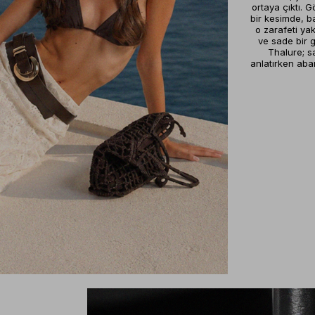
ortaya çıktı. 
bir kesimde, b
o zarafeti yak
ve sade bir g
Thalure; sa
anlatırken abar