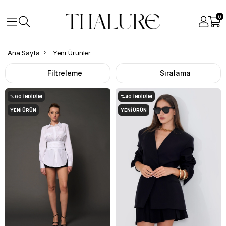
0
Ana Sayfa
Yeni Ürünler
Filtreleme
Sıralama
%60
İNDIRIM
%40
İNDIRIM
YENI ÜRÜN
YENI ÜRÜN