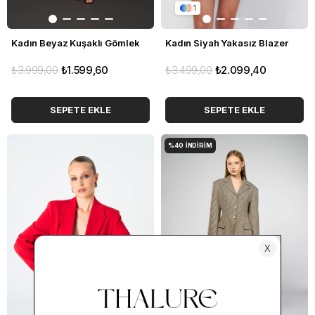
1
Kadın Beyaz Kuşaklı Gömlek
Kadın Siyah Yakasız Blazer
₺3.999,00
₺1.599,60
₺3.499,00
₺2.099,40
SEPETE EKLE
SEPETE EKLE
%40
İNDIRIM