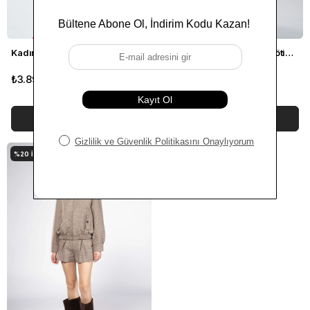
Kadın Kırmızı Tek Düğmeli Blazer
Kadın Krem Bele Oturan Pötikare Blazer
₺3.899,00
₺4.799,00
₺2.879,40
SEPETE EKLE
SEPETE EKLE
%20
İNDIRIM