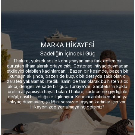
MARKA HİKAYESİ
Sadeliğin İçindeki Güç
Thalure, yüksek sesle konuşmayan ama fark edilen bir
duruştan ilham alarak ortaya çıktı. Gösterişe ihtiyaç duymadan
etkileyici olabilen kadınlardan… Bazen bir kesimde, bazen bir
kumaşın akışında, bazen de küçük bir detayda saklı olan o
zarafeti yakalamak istedik. İsmini de tam olarak bu histen aldı:
akıcı, dengeli ve sade bir güç. Türkiye’de, Sarpteks’in köklü
üretim altyapısıyla hayat bulan Thalure; sadece ne giydiğinle
değil, nasıl hissettiğinle ilgileniyor. Kendini anlatırken abartıya
ihtiyaç duymayan, şıklığını sessizce taşıyan kadınlar için var.
Hikayemizde yer almaya ne dersiniz?